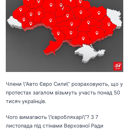
Члени \”Авто Євро Сили\” розраховують, що у
протестах загалом візьмуть участь понад 50
тисяч українців.
Чого вимагають \”євробляхарі\”? З 7
листопада під стінами Верховної Ради