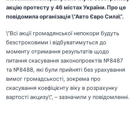
акцію протесту у 46 містах України. Про це
повідомила організація \”Авто Євро Сила\”.
\”Всі акції громадянської непокори будуть
безстроковими і відбуватимуться до
моменту отримання результатів щодо
питання скасування законопроектів №8487
та №8488, які були прийняті без урахування
вимог громадськості, зокрема про
скасування коефіцієнту віку в розрахунку
вартості акцизу\”, – зазначили у повідомленні.