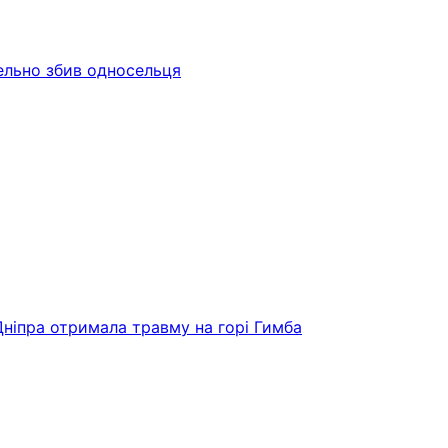
тельно збив односельця
Дніпра отримала травму на горі Гимба