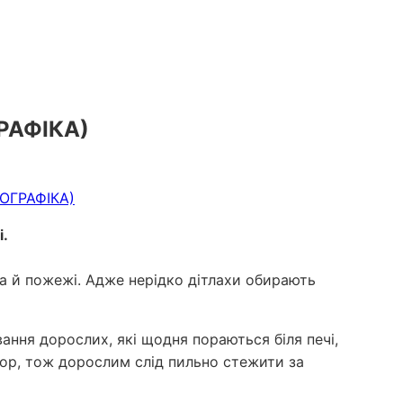
ГРАФІКА)
і.
ма й пожежі. Адже нерідко дітлахи обирають
вання дорослих, які щодня пораються біля печі,
ігор, тож дорослим слід пильно стежити за