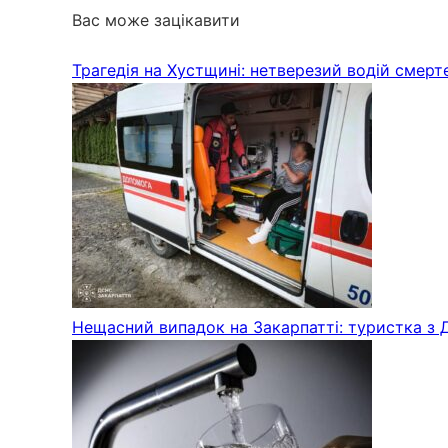
Вас може зацікавити
Трагедія на Хустщині: нетверезий водій смер
Нещасний випадок на Закарпатті: туристка з 