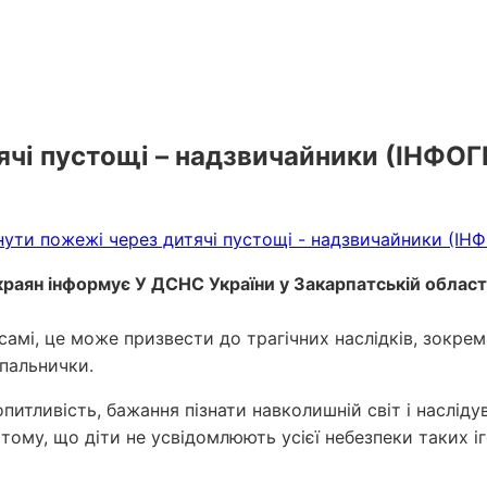
ячі пустощі – надзвичайники (ІНФО
краян інформує У ДСНС України у Закарпатській област
самі, це може призвести до трагічних наслідків, зокре
апальнички.
питливість, бажання пізнати навколишній світ і насліду
 тому, що діти не усвідомлюють усієї небезпеки таких 