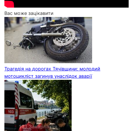
Вас може зацікавити
Трагедія на дорогах Тячівщини: молодий
мотоцикліст загинув унаслідок аварії