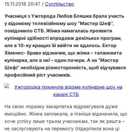
15.11.2018 20:47
/
Суспільство
Учасниця з Ужгорода Любов Бляшка брала участь
у відомому телевізійному шоу “Мастер Шеф”,
повідомило СТБ. Жінка намагалась проявити
кулінарні здібності впродовж декількох програм,
але в 10-ку кращих їй ввійти не вдалось. Ектор
Хіменес- Браво відзначив, що жінка – талановита
кулінарка, але в неї – один почерк. А на “Мастер
Шефі” необхідна різносторонність, щоб відчувався
професійний ріст учасників.
На свою поразку закарпатка відреагувала дуже
емоційно. Жінка заплакала, а пізніше відзначила, що
хоче успіху лише трьом учасникам, так як решта –
не заслуговують на перемогу (підкріпила вона ці