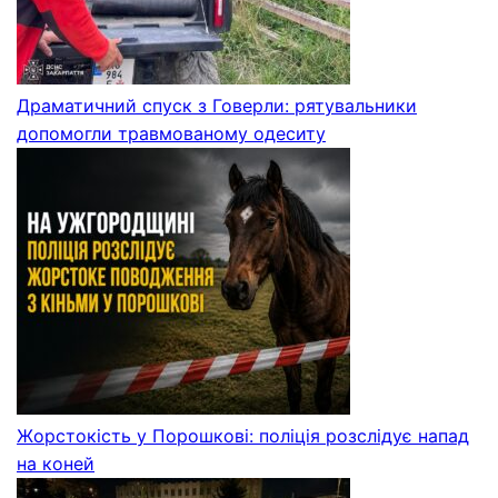
Драматичний спуск з Говерли: рятувальники
допомогли травмованому одеситу
Жорстокість у Порошкові: поліція розслідує напад
на коней