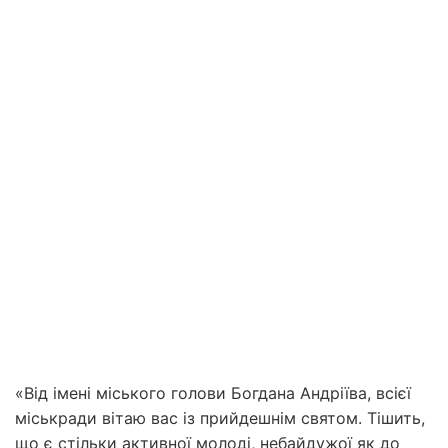
«Від імені міського голови Богдана Андріїва, всієї
міськради вітаю вас із прийдешнім святом. Тішить,
що є стільки активної молоді, небайдужої як до