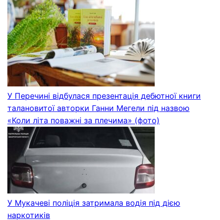
У Перечині відбулася презентація дебютної книги
талановитої авторки Ганни Мегели під назвою
«Коли літа поважні за плечима» (фото)
У Мукачеві поліція затримала водія під дією
наркотиків