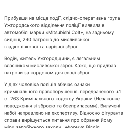
Прибувши на місце події, слідчо-оперативна група
Ужгородського відділення поліції виявила в
автомобілі марки «Міtsubіshі Cоlt», на задньому
сидінні, 290 патронів до мисливської
гладкоцівкової та нарізної зброї.
Водій, житель Ужгородщини, є легальним
власником мисливської зброї. Каже, що придбав
патрони за кордоном для своєї зброї.
У діях чоловіка поліція вбачає ознаки
кримінального правопорушення, передбаченого ч.1
ст.263 Кримінального кодексу України (Незаконне
поводження зі зброєю та боєприпасами). Вилучені
набої направлено на експертизу. Відносно фігуранта
справи вирішується питання про обрання йому
міри запобіжного заходу, інформує Відділ