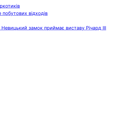
аркотиків
 побутових відходів
 Невицький замок приймає виставу Річард ІІІ