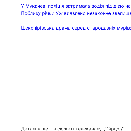
У Мукачеві поліція затримала водія під дією н
Поблизу річки Уж виявлено незаконне звалище
Шекспірівська драма серед стародавніх мурів:
Детальніше – в сюжеті телеканалу \”Сіріус\”.