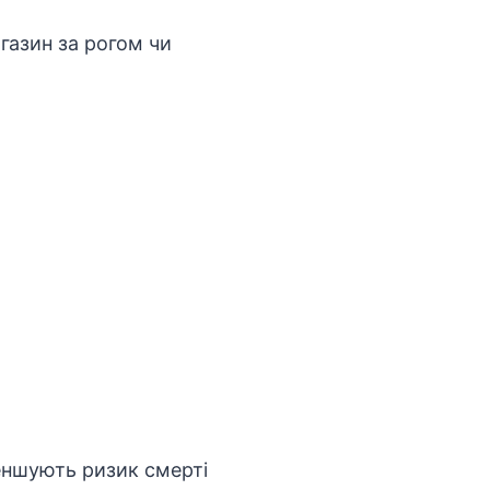
агазин за рогом чи
меншують ризик смерті