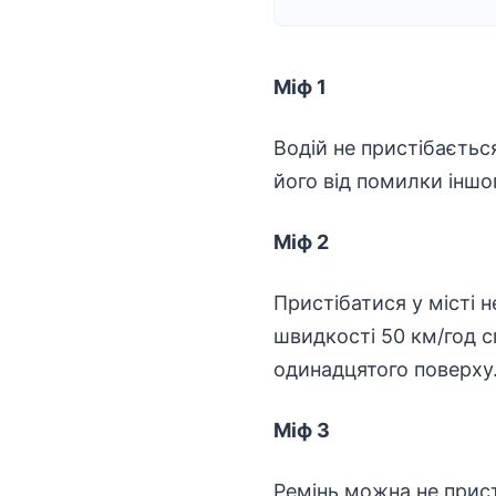
Міф 1
Водій не пристібаєтьс
його від помилки іншо
Міф 2
Пристібатися у місті 
швидкості 50 км/год сп
одинадцятого поверху
Міф 3
Ремінь можна не прист