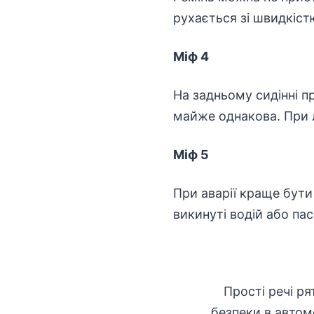
рухається зі швидкіст
Міф 4
На задньому сидінні п
майже однакова. При л
Міф 5
При аварії краще бути
викинуті водій або па
Прості речі р
безпеки в автомо