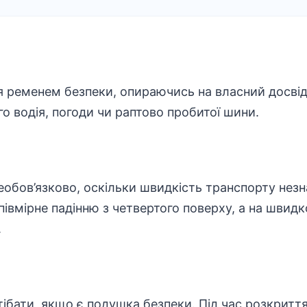
я ременем безпеки, опираючись на власний досвід
го водія, погоди чи раптово пробитої шини.
необов’язково, оскільки швидкість транспорту незн
івмірне падінню з четвертого поверху, а на швидко
.
ібати, якщо є подушка безпеки. Під час розкритт