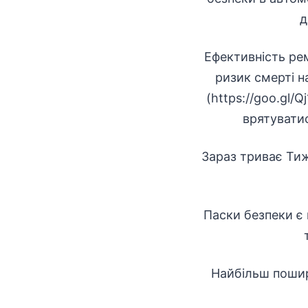
д
Ефективність ре
ризик смерті н
(https://goo.gl
врятувати
Зараз триває Тиж
Паски безпеки є 
Найбільш пошире