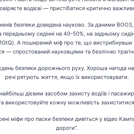
овіряєте водієві — пристібатися критично важлив
менів безпеки доведена науково. За даними ВООЗ
а передньому сидінні на 40-50%, на задньому сиді
/Qj1GtQ). А поширений міф про те, що вистрибнувш
ся — спростований науковцями та безліччю трагічн
день безпеки дорожнього руху. Хороша нагода на
речі рятують життя, якщо їх використовувати.
найбільш дієвим засобом захисту водіїв і пасажир
та використовуйте кожну можливість захиститися
ні міфи про паски безпеки дивіться у відео Кампа
дороги".