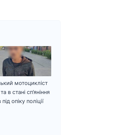
ький мотоцикліст
та в стані сп’яніння
під опіку поліції