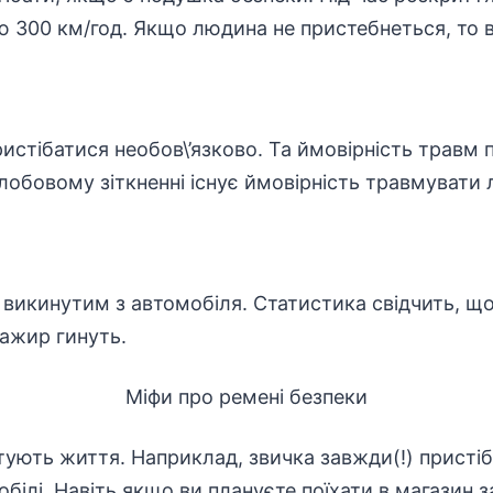
ю 300 км/год. Якщо людина не пристебнеться, то 
ристібатися необов\’язково. Та ймовірність травм 
обовому зіткненні існує ймовірність травмувати
 викинутим з автомобіля. Статистика свідчить, що
сажир гинуть.
Міфи про ремені безпеки
ятують життя. Наприклад, звичка завжди(!) присті
білі. Навіть якщо ви плануєте поїхати в магазин 