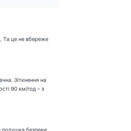
. Та це не вбереже
ачна. Зіткнення на
сті 90 км/год – з
я подушка безпеки