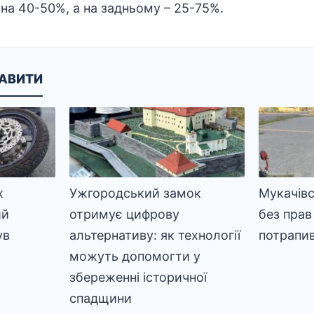
 на 40-50%, а на задньому – 25-75%.
КАВИТИ
х
Ужгородський замок
Мукачівс
ий
отримує цифрову
без прав 
ув
альтернативу: як технології
потрапив 
можуть допомогти у
збереженні історичної
спадщини