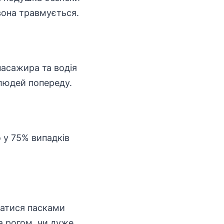
вона травмується.
пасажира та водія
 людей попереду.
 у 75% випадків
батися пасками
за рогом, чи дуже