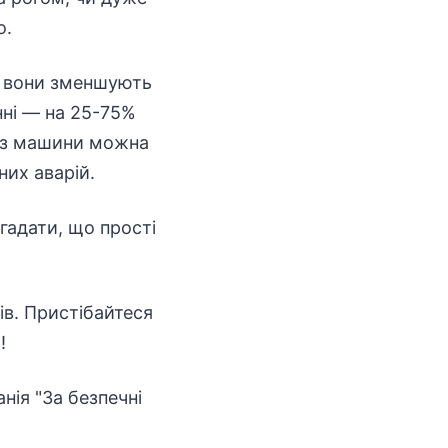
о.
, вони зменшують
нні — на 25-75%
и з машини можна
их аварій.
гадати, що прості
ів. Пристібайтеся
!
нія "За безпечні