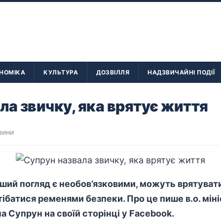
НОМІКА
КУЛЬТУРА
ДОЗВІЛЛЯ
НАДЗВИЧАЙНІ ПОДІЇ
ла звичку, яка врятує життя
вини
ерший погляд є необов’язковими, можуть врятува
тібатися ременями безпеки. Про це пише в.о. мін
на Супрун на своїй сторінці у Facebook.