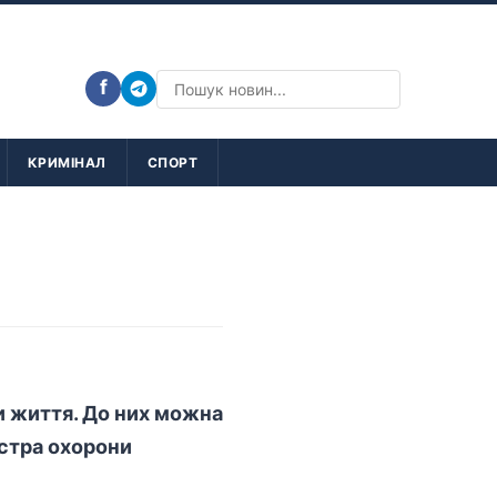
f
КРИМІНАЛ
СПОРТ
ти життя. До них можна
істра охорони