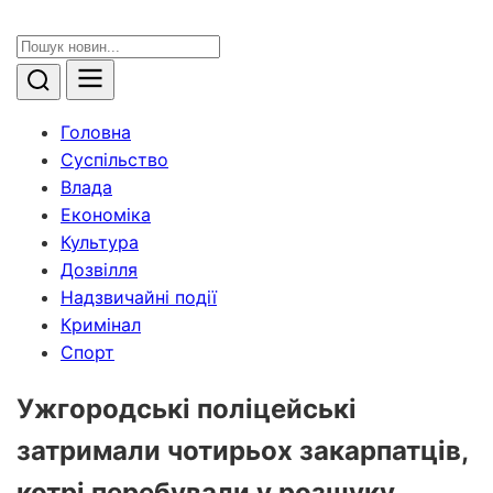
Головна
Суспільство
Влада
Економіка
Культура
Дозвілля
Надзвичайні події
Кримінал
Спорт
Ужгородські поліцейські
затримали чотирьох закарпатців,
котрі перебували у розшуку