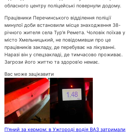
обласного центру поліцейські повернули додому.
Працівники Перечинського відділення поліції
минулої доби встановили місце знаходження 38-
річного жителя села Тур’я Ремета. Чоловік поїхав у
місто Хмельницький, не повідомивши про це
працівників закладу, де перебуває на лікуванні.
Наразі він у спецзакладі, де тимчасово проживає.
Загрози його життю та здоров’ю немає.
Вас може зацікавити
П’яний за кермом: в Ужгороді водія ВАЗ затримали