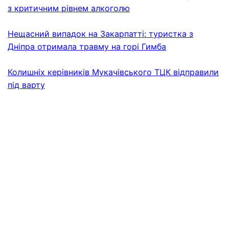
з критичним рівнем алкоголю
Нещасний випадок на Закарпатті: туристка з
Дніпра отримала травму на горі Гимба
Колишніх керівників Мукачівського ТЦК відправили
під варту