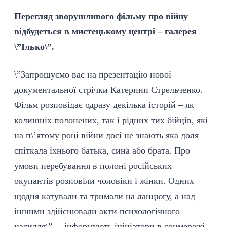
Перегляд зворушливого фільму про війну
відбудеться в мистецькому центрі – галерея
\”Ілько\”.
\”Запрошуємо вас на презентацію нової
документальної стрічки Катерини Стрельченко.
Фільм розповідає одразу декілька історій – як
колишніх полонених, так і рідних тих бійців, які
на п\’ятому році війни досі не знають яка доля
спіткала їхнього батька, сина або брата. Про
умови перебування в полоні російських
окупантів розповіли чоловіки і жінки. Одних
щодня катували та тримали на ланцюгу, а над
іншими здійснювали акти психологічного
насилля\”, – інформують ініціатори в соцмережі.