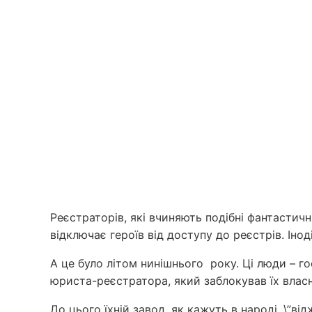
Реєстраторів, які вчиняють подібні фантастичн
відключає героїв від доступу до реєстрів. Іно
А це було літом нинішнього року. Ці люди – г
юриста-реєстратора, який заблокував їх влас
До цього їхній завод, як кажуть в народі, \”в