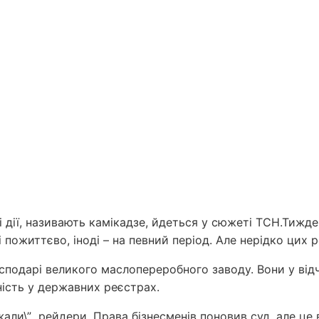
і дії, називають камікадзе, йдеться у сюжеті ТСН.Тижден
ді пожиттєво, іноді – на певний період. Але нерідко цих
осподарі великого маслопереробного заводу. Вони у від
ність у державних реєстрах.
іджали\” рейдери. Права бізнесменів поновив суд, але 