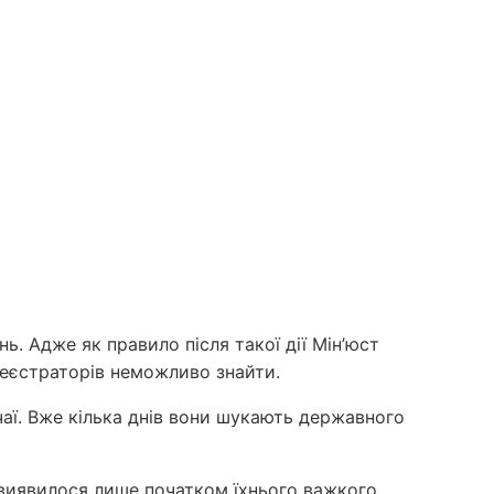
ь. Адже як правило після такої дії Мін’юст
 реєстраторів неможливо знайти.
чаї. Вже кілька днів вони шукають державного
це виявилося лише початком їхнього важкого