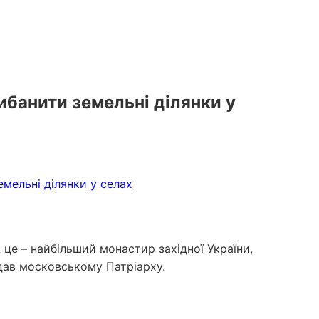
ибанити земельні ділянки у
 А це – найбільший монастир західної України,
ддав московському Патріарху.