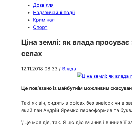
Дозвілля
Надзвичайні події
Кримінал
Спорт
Ціна землі: як влада просува
селах
12.11.2018 08:33
/
Влада
Це пов’язано із майбутнім можливим скасува
Такі як він, сидять в офісах без вивісок чи в 
який пан Андрій Яремко переоформив та буква
\”Це моя дія, так. Я цю дію вчинив і вчинив її