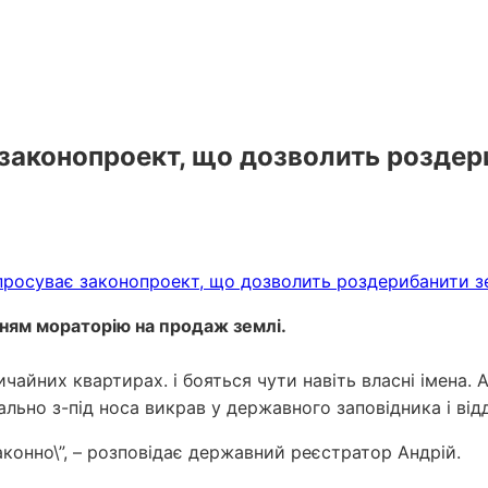
є законопроект, що дозволить роздер
нням мораторію на продаж землі.
звичайних квартирах. і бояться чути навіть власні імена.
льно з-під носа викрав у державного заповідника і ві
 законно\”, – розповідає державний реєстратор Андрій.