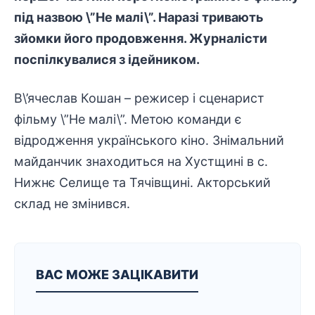
під назвою \”Не малі\”. Наразі тривають
зйомки його продовження. Журналісти
поспілкувалися з ідейником.
В\’ячеслав Кошан – режисер і сценарист
фільму \”Не малі\”. Метою команди є
відродження українського кіно. Знімальний
майданчик знаходиться на Хустщині в с.
Нижнє Селище та Тячівщині. Акторський
склад не змінився.
ВАС МОЖЕ ЗАЦІКАВИТИ