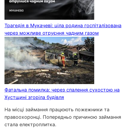
Трагедія в Мукачеві: ціла родина госпіталізована
через можливе отруєння чадним газом
Фатальна помилка: через спалення сухостою на
Хустщині згоріла будівля
На місці займання працюють пожежники та
правоохоронці. Попередньо причиною займання
стала електроплитка.