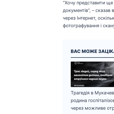
“Хочу представити ще 
документів”, – сказав
через Інтернет, оскіл
фотографування і скану
ВАС МОЖЕ ЗАЦІ
Трагедія в Мукачеві
родина госпіталізо
через можливе от