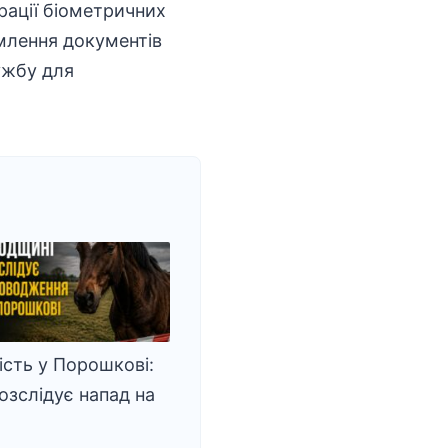
рації біометричних
рмлення документів
ужбу для
сть у Порошкові:
розслідує напад на