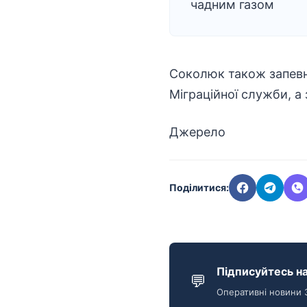
чадним газом
Соколюк також запевни
Міграційної служби, а
Джерело
Поділитися:
Підписуйтесь на
💬
Оперативні новини 