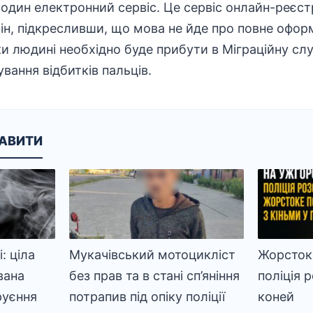
один електронний сервіс. Це сервіс онлайн-реєст
 він, підкресливши, що мова не йде про повне офо
ьки людині необхідно буде прибути в Міграційну сл
вання відбитків пальців.
КАВИТИ
: ціла
Мукачівський мотоцикліст
Жорстокі
вана
без прав та в стані сп’яніння
поліція 
руєння
потрапив під опіку поліції
коней