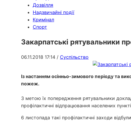
Дозвілля
Надзвичайні події
Кримінал
Спорт
Закарпатські рятувальники п
06.11.2018 17:14
/
Суспільство
Із настанням осінньо-зимового періоду та вик
пожеж.
З метою їх попередження рятувальники доклад
профілактичні відпрацювання населених пункт
6 листопада такі профілактичні заходи відбул