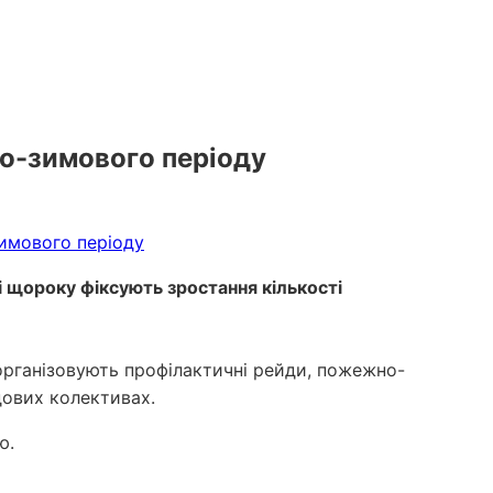
о-зимового періоду
і щороку фіксують зростання кількості
організовують профілактичні рейди, пожежно-
дових колективах.
ю.