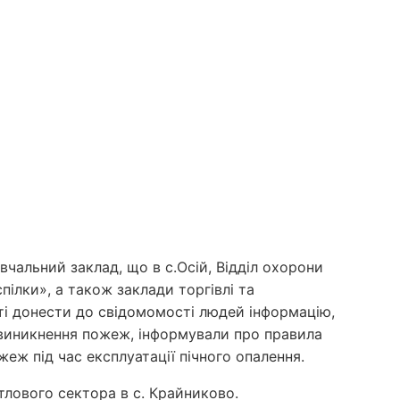
чальний заклад, що в с.Осій, Відділ охорони
ілки», а також заклади торгівлі та
еті донести до свідомомості людей інформацію,
 виникнення пожеж, інформували про правила
еж під час експлуатації пічного опалення.
лового сектора в с. Крайниково.