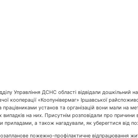
ділу Управління ДСНС області відвідали дошкільний нав
чої кооперації «Коопунівермаг» Іршавської райспоживсп
та працівниками установ та організацій вони мали на м
х випадків на них. Присутнім розповідали про причини
и приладами, а також нагадували, як уберегтися від пож
позапланове пожежно-профілактичне відпрацювання жит