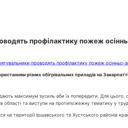
роводять профілактику пожеж осіннь
ористанням різних обігрівальних приладів на Закарпатт
ають максимум зусиль аби їх попередити. Для цього, 
ів області та виступи на протипожежну тематику у тру
ися на території Іршавського та Хустського районів кра