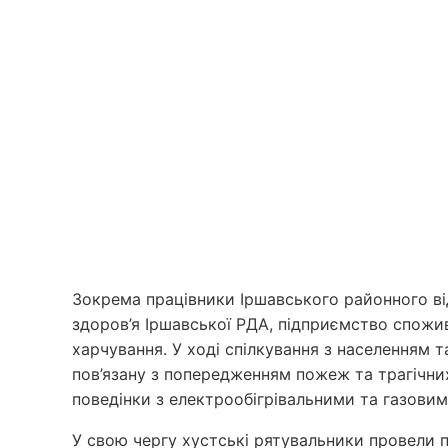
Зокрема працівники Іршавського районного від
здоров’я Іршавської РДА, підприємство спожив
харчування. У ході спілкування з населенням 
пов’язану з попередженням пожеж та трагічни
поведінки з електрообігрівальними та газовим
У свою чергу хустські рятувальники провели 