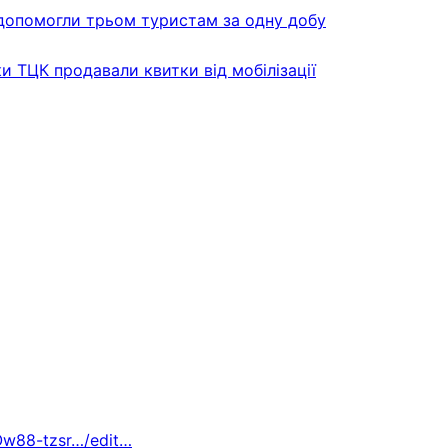
ли допомогли трьом туристам за одну добу
и ТЦК продавали квитки від мобілізації
Ow88-tzsr…/edit…