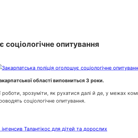
є соціологічне опитування
акарпатської області виповниться 3 роки.
 роботи, зрозуміти, як рухатися далі й де, у межах ко
проводять соціологічне опитування.
нтенсив Талантікос для дітей та дорослих