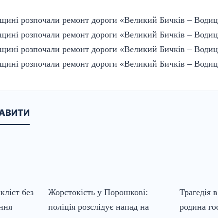
КАВИТИ
кліст без
Жорстокість у Порошкові:
Трагедія в
іння
поліція розслідує напад на
родина го