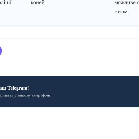
ліції
коней
можливе 
газом
аш Telegram!
арпаття у вашому смартфоні.