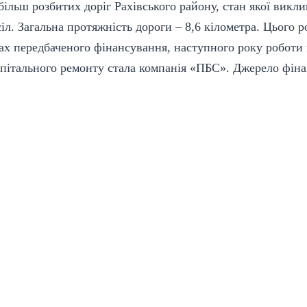
більш розбитих доріг Рахівського району, стан якої викли
л. Загальна протяжність дороги – 8,6 кілометра. Цього р
жах передбаченого фінансування, наступного року робот
апітального ремонту стала компанія «ПБС». Джерело фін