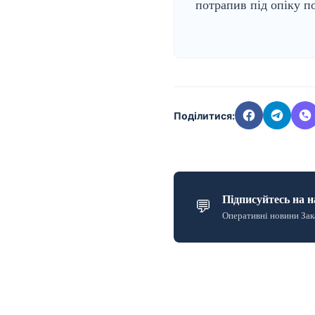
потрапив під опіку по
Поділитися:
Підписуйтесь на н
💬
Оперативні новини Зак