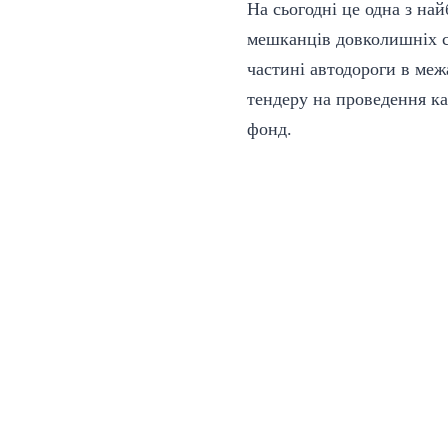
На сьогодні це одна з най
мешканців довколишніх сі
частині автодороги в ме
тендеру на проведення к
фонд.