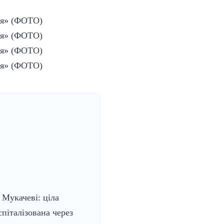
 Мукачеві: ціла
спіталізована через