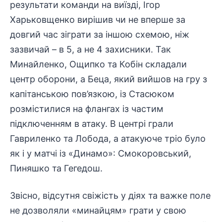
результати команди на виїзді, Ігор
Харьковщенко вирішив чи не вперше за
довгий час зіграти за іншою схемою, ніж
зазвичай – в 5, а не 4 захисники. Так
Минайленко, Ощипко та Кобін складали
центр оборони, а Беца, який вийшов на гру з
капітанською пов’язкою, із Стасюком
розмістилися на флангах із частим
підключенням в атаку. В центрі грали
Гавриленко та Лобода, а атакуюче тріо було
як і у матчі із «Динамо»: Смокоровський,
Пиняшко та Гегедош.
Звісно, відсутня свіжість у діях та важке поле
не дозволяли «минайцям» грати у свою