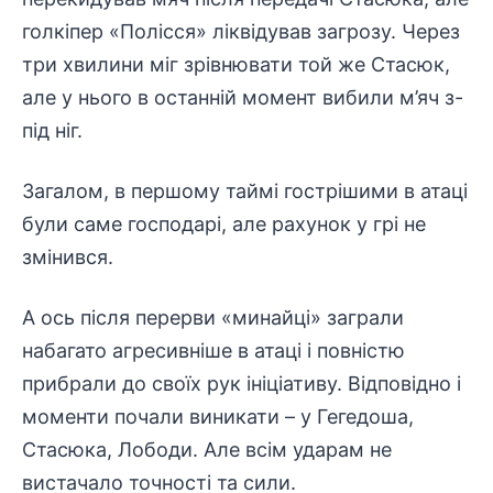
голкіпер «Полісся» ліквідував загрозу. Через
три хвилини міг зрівнювати той же Стасюк,
але у нього в останній момент вибили м’яч з-
під ніг.
Загалом, в першому таймі гострішими в атаці
були саме господарі, але рахунок у грі не
змінився.
А ось після перерви «минайці» заграли
набагато агресивніше в атаці і повністю
прибрали до своїх рук ініціативу. Відповідно і
моменти почали виникати – у Гегедоша,
Стасюка, Лободи. Але всім ударам не
вистачало точності та сили.