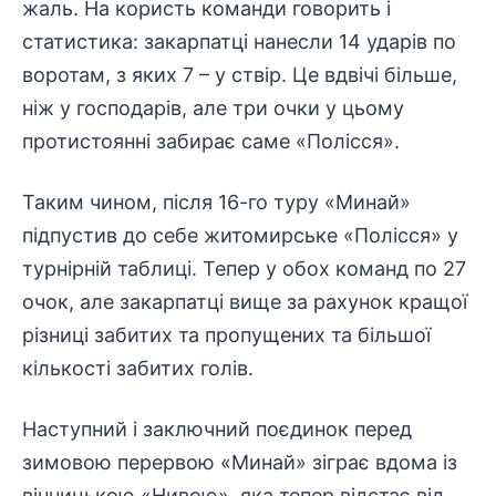
жаль. На користь команди говорить і
статистика: закарпатці нанесли 14 ударів по
воротам, з яких 7 – у ствір. Це вдвічі більше,
ніж у господарів, але три очки у цьому
протистоянні забирає саме «Полісся».
Таким чином, після 16-го туру «Минай»
підпустив до себе житомирське «Полісся» у
турнірній таблиці. Тепер у обох команд по 27
очок, але закарпатці вище за рахунок кращої
різниці забитих та пропущених та більшої
кількості забитих голів.
Наступний і заключний поєдинок перед
зимовою перервою «Минай» зіграє вдома із
вінницькою «Нивою», яка тепер відстає від