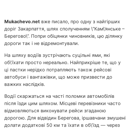
Мukachevo.net
вже писало, про одну з найгірших
доріг Закарпаття, шлях сполученням \”Кам\’янське –
Берегово\”. Попри обіцянки чиновників, цю ділянку
дороги так і не відремонтували.
На шляху водіїв зустрічають суцільні ями, які
об\’їхати просто нереально. Найприкріше те, що у
ці пастки нерідко потрапляють також рейсові
автобуси і вантажівки, що може призвести до
важких наслідків.
Водії скаржаться на часті поломки автомобілів
після їзди цим шляхом. Місцеві перевізники часто
відмовляються виконувати рейси згаданою
дорогою. Для відвідин Берегова, іршавчани змушені
долати додаткові 50 км та їхати в об\’їзд — через