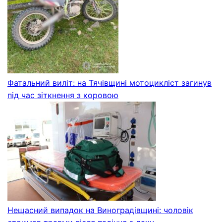
Фатальний виліт: на Тячівщині мотоцикліст загинув
під час зіткнення з коровою
Нещасний випадок на Виноградівщині: чоловік