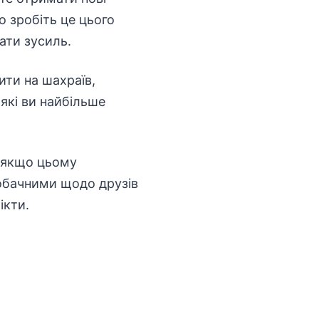
о зробіть це цього
ати зусиль.
ити на шахраїв,
 які ви найбільше
, якщо цьому
 обачними щодо друзів
ікти.