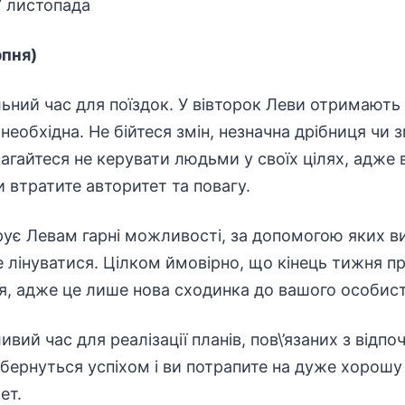
7 листопада
рпня)
ьний час для поїздок. У вівторок Леви отримають
необхідна. Не бійтеся змін, незначна дрібниця чи 
агайтеся не керувати людьми у своїх цілях, адже 
и втратите авторитет та повагу.
ує Левам гарні можливості, за допомогою яких в
те лінуватися. Цілком ймовірно, що кінець тижня п
я, адже це лише нова сходинка до вашого особист
ивий час для реалізації планів, пов\’язаних з відп
 обернуться успіхом і ви потрапите на дуже хорошу
ет.