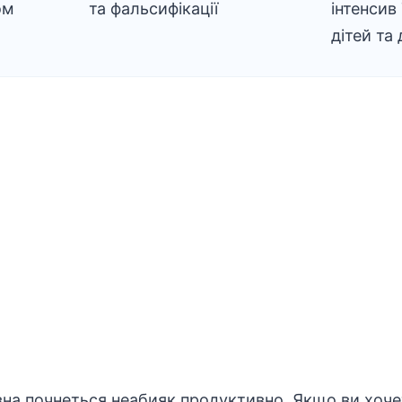
ом
та фальсифікації
інтенсив
дітей та
на почнеться неабияк продуктивно. Якщо ви хоче