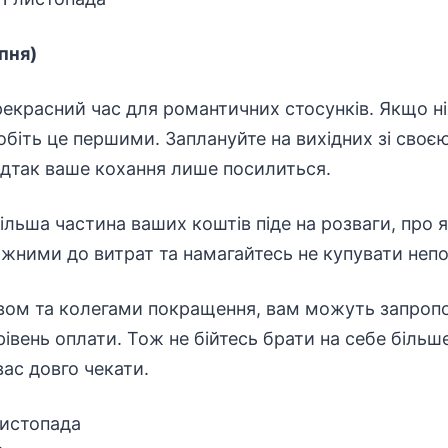
ипня)
рекрасний час для романтичних стосунків. Якщо н
зробіть це першими. Заплануйте на вихідних зі сво
ідтак ваше кохання лише посилиться.
ільша частина ваших коштів піде на розваги, про я
жними до витрат та намагайтесь не купувати непо
твом та колегами покращення, вам можуть запроп
івень оплати. Тож не бійтесь брати на себе більше
вас довго чекати.
листопада