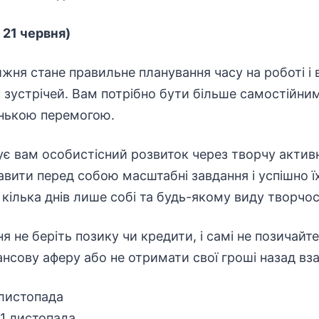
 21 червня)
жня стане правильне планування часу на роботі і
а зустрічей. Вам потрібно бути більше самостійним
нькою перемогою.
 вам особистісний розвиток через творчу активні
авити перед собою масштабні завдання і успішно ї
кілька днів лише собі та будь-якому виду творчос
я не беріть позику чи кредити, і самі не позичайт
ансову аферу або не отримати свої гроші назад вза
 листопада
11 листопада