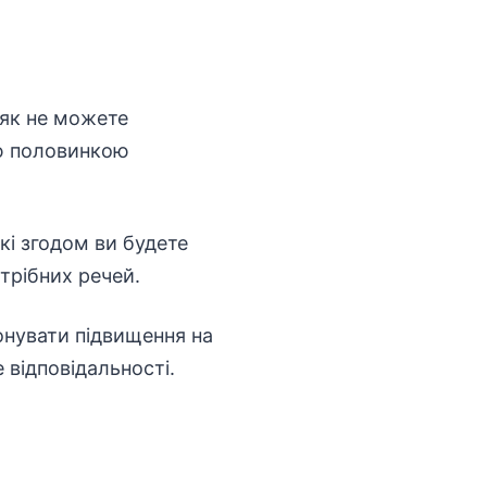
іяк не можете
єю половинкою
кі згодом ви будете
трібних речей.
онувати підвищення на
 відповідальності.