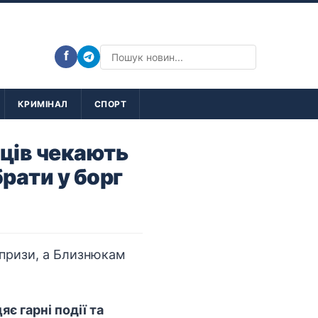
f
КРИМІНАЛ
СПОРТ
ьців чекають
рати у борг
є гарні події та