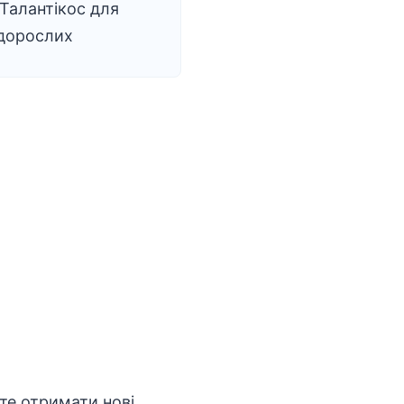
 Талантікос для
 дорослих
те отримати нові