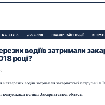
КУЛЬТУРА
ДОЗВІЛЛЯ
НАДЗВИЧАЙНІ ПОДІЇ
КРИМІН
ерезих водіїв затримали зака
018 році?
во
л комунікації поліції Закарпатської області