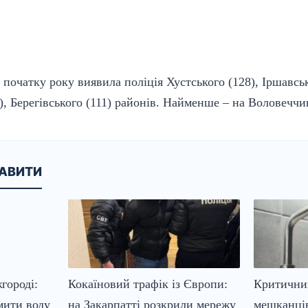
 початку року виявила поліція Хустського (128), Іршавськ
), Берегівського (111) районів. Найменше – на Воловеччин
КАВИТИ
городі:
Кокаїновий трафік із Європи:
Критичний
мити воду
на Закарпатті розкрили мережу
мешканців