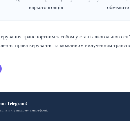
наркоторговців
обмежити
ерування транспортним засобом у стані алкогольного сп’
авлення права керування та можливим вилученням транспо
аш Telegram!
арпаття у вашому смартфоні.