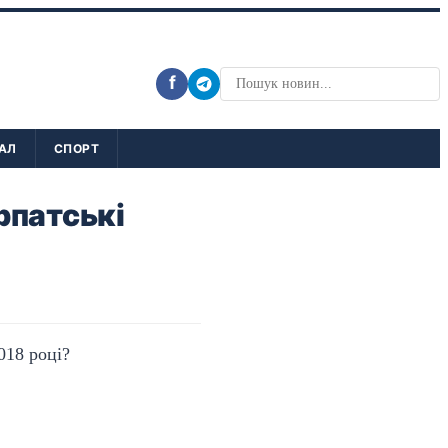
f
АЛ
СПОРТ
рпатські