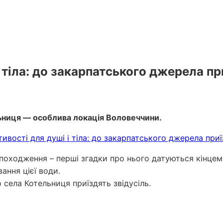
 тіла: до закарпатського джерела пр
ьниця — особлива локація Воловеччини.
оходження – перші згадки про нього датуються кінцем 
ання цієї води.
 села Котельниця приїздять звідусіль.