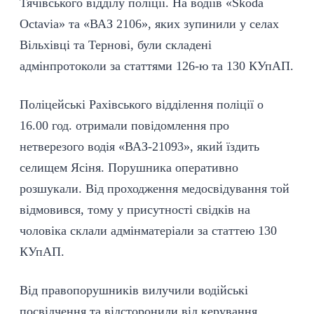
Тячівського відділу поліції. На водіїв «Skoda
Octavia» та «ВАЗ 2106», яких зупинили у селах
Вільхівці та Тернові, були складені
адмінпротоколи за статтями 126-ю та 130 КУпАП.
Поліцейські Рахівського відділення поліції о
16.00 год. отримали повідомлення про
нетверезого водія «ВАЗ-21093», який їздить
селищем Ясіня. Порушника оперативно
розшукали. Від проходження медосвідування той
відмовився, тому у присутності свідків на
чоловіка склали адмінматеріали за статтею 130
КУпАП.
Від правопорушників вилучили водійські
посвідчення та відсторонили від керування.