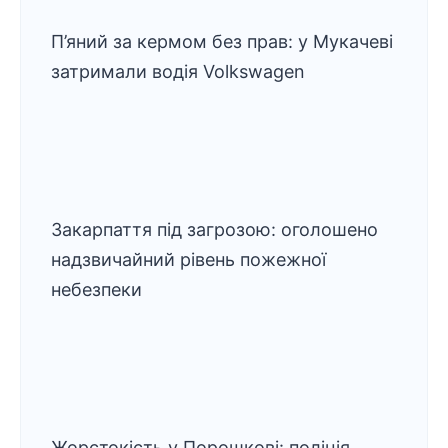
П’яний за кермом без прав: у Мукачеві
затримали водія Volkswagen
Закарпаття під загрозою: оголошено
надзвичайний рівень пожежної
небезпеки
Жорстокість у Порошкові: поліція