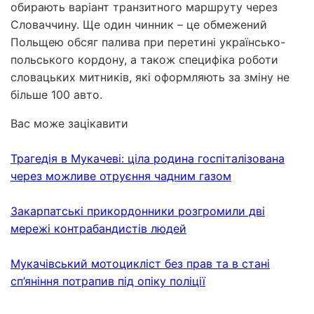
обирають варіант транзитного маршруту через
Словаччину. Ще один чинник – це обмежений
Польщею обсяг палива при перетині українсько-
польського кордону, а також специфіка роботи
словацьких митників, які оформляють за зміну не
більше 100 авто.
Вас може зацікавити
Трагедія в Мукачеві: ціла родина госпіталізована
через можливе отруєння чадним газом
Закарпатські прикордонники розгромили дві
мережі контрабандистів людей
Мукачівський мотоцикліст без прав та в стані
сп’яніння потрапив під опіку поліції