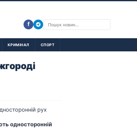
f
КРИМІНАЛ
СПОРТ
Ужгороді
юють односторонній