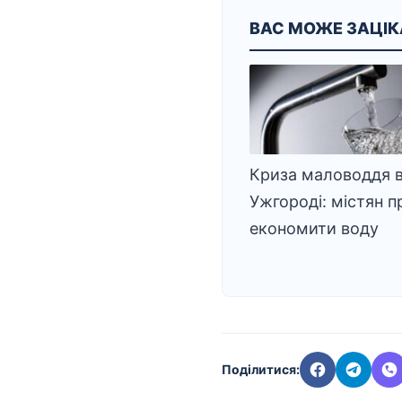
ВАС МОЖЕ ЗАЦІ
Криза маловоддя 
Ужгороді: містян п
економити воду
Поділитися: