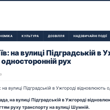
НОМІКА
КУЛЬТУРА
ДОЗВІЛЛЯ
НАДЗВИЧАЙНІ ПОДІЇ
їв: на вулиці Підградській в 
 односторонній рух
о
пада, на вулиці Підградській в Ужгороді відновл
риттям руху транспорту на вулиці Шумній.