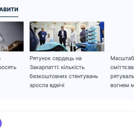
КАВИТИ
в
Рятунок сердець на
Масштаб
росять
Закарпатті: кількість
сміттєзв
безкоштовних стентувань
рятуваль
зросла вдвічі
вогнем м