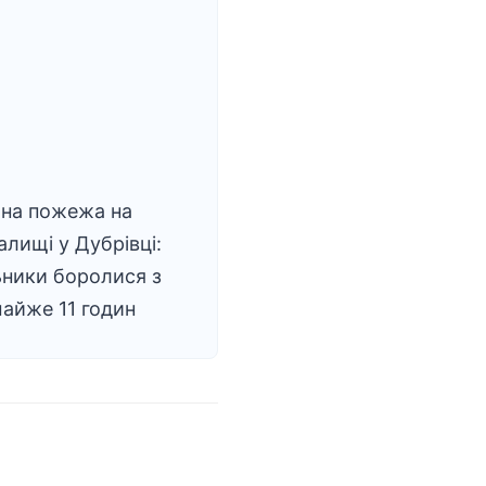
на пожежа на
алищі у Дубрівці:
ники боролися з
айже 11 годин