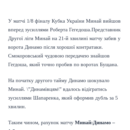
У матчі 1/8 фіналу Кубка України Минай вийшов
вперед зусиллями Роберта Гегедоша.Представник
Другої ліги Минай на 21-й хвилині матчу забив у
ворота Динамо після хорошої контратаки.
Смокоровський чудовою передачею знайшов
Гегдоша, який точно пробив по воротах Бущана.
На початку другого тайму Динамо шокувало
Минай. \”Динамівцям\” вдалось відігратись
зусиллями Шапаренка, який оформив дубль за 5
хвилин.
Таким чином, рахунок матчу
Минай:Динамо –