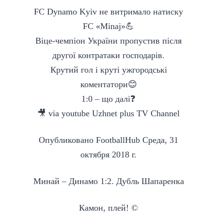
FC Dynamo Kyiv не витримало натиску
FC «Minaj»💪
Віце-чемпіон України пропустив після
другої контратаки господарів.
Крутий гол і круті ужгородські
коментатори😊
1:0 – що далі❓
🎥 via youtube Uzhnet plus TV Channel
Опубликовано
FootballHub
Cреда, 31
октября 2018 г.
Минай – Динамо 1:2. Дубль Шапаренка
Камон, плей! ©