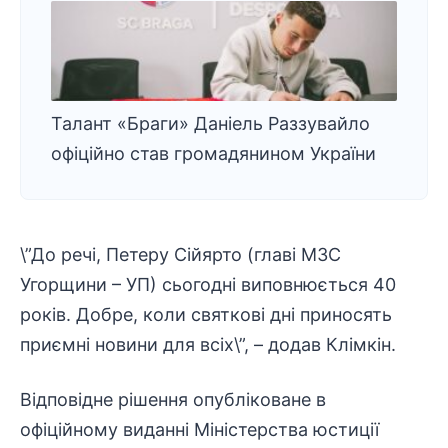
Талант «Браги» Даніель Раззувайло
офіційно став громадянином України
\”До речі, Петеру Сійярто (главі МЗС
Угорщини – УП) сьогодні виповнюється 40
років. Добре, коли святкові дні приносять
приємні новини для всіх\”, – додав Клімкін.
Відповідне рішення опубліковане в
офіційному виданні Міністерства юстиції