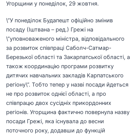
Угорщини у понеділок, 29 жовтня.
\”У понеділок Будапешт офіційно змінив
посаду (Іштвана – ред.) Грежі на
\”уповноваженого міністра, відповідального
за розвиток співпраці Саболч-Сатмар-
Березької області та Закарпатської області, а
також координацію програми розвитку
дитячих навчальних закладів Карпатського
регіону\”. Тобто тепер у назві посади йдеться
не про розвиток однієї області, а про
співпрацю двох сусідніх прикордонних
регіонів. Угорщина фактично повернула назву
посади Грежі, яка існувала до весни
поточного року, додавши до функцій