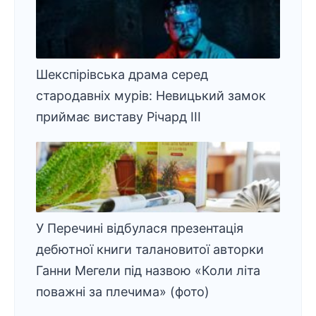
Шекспірівська драма серед
стародавніх мурів: Невицький замок
приймає виставу Річард ІІІ
У Перечині відбулася презентація
дебютної книги талановитої авторки
Ганни Мегели під назвою «Коли літа
поважні за плечима» (фото)