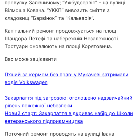
провулку Залізничому; “Ужбудсервіс” – на вулиці
Вілмоша Ковача. “УККП” вивозить сміття з
кладовищ “Барвінок” та “Кальварія”.
Капітальний ремонт продовжується на площі
Шандора Петефі та набережній Незалежності.
Тротуари оновлюють на площі Корятовича.
Вас може зацікавити
П’яний за кермом без прав: у Мукачеві затримали
водія Volkswagen
Закарпаття під загрозою: оголошено надзвичайний
рівень пожежної небезпеки
Новий старт: Закарпаття відкриває набір до Школи
ветеранського підприємництва
Поточний ремонт проводять на вулиці Івана