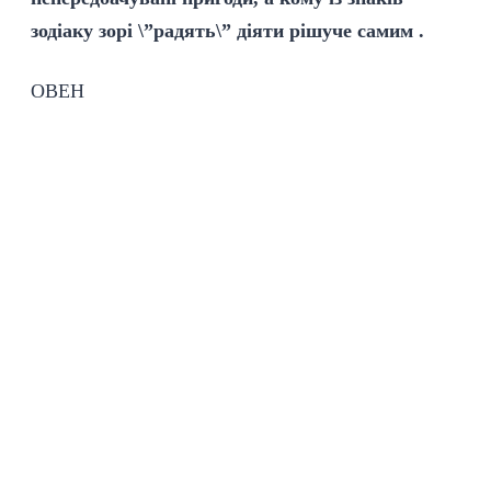
зодіаку зорі \”радять\” діяти рішуче самим .
ОВЕН