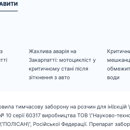
КАВИТИ
із
Жахлива аварія на
Критични
тті
Закарпатті: мотоцикліст у
мешканці
критичному стані після
обмежит
зіткнення з авто
води
ила тимчасову заборону на розчин для ін\’єкцій 
№ 10 серії 60317 виробництва ТОВ \”Науково-техн
”ПОЛІСАН\”, Російської Федерації. Препарат забо