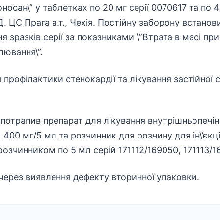
носан\” у таблетках по 20 мг серії 0070617 та по 4
 ЦС Прага а.т., Чехія. Постійну заборону встанов
 зразків серії за показниками \”Втрата в масі при
лювання\”.
 профілактики стенокардії та лікування застійної 
 потрапив препарат для лікування внутрішньопечі
400 мг/5 мл та розчинник для розчину для ін\’єкці
розчинником по 5 мл серій 171112/169050, 171113/1
через виявлення дефекту вторинної упаковки.