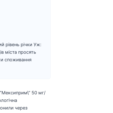
й рівень річки Уж:
в міста просять
и споживання
\”Мексиприм\” 50 мг/
ологічна
ронили через