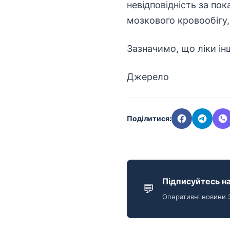
невідповідність за по
мозкового кровообігу, 
Зазначимо, що ліки ін
Джерело
Поділитися:
Підписуйтесь на
💬
Оперативні новини 