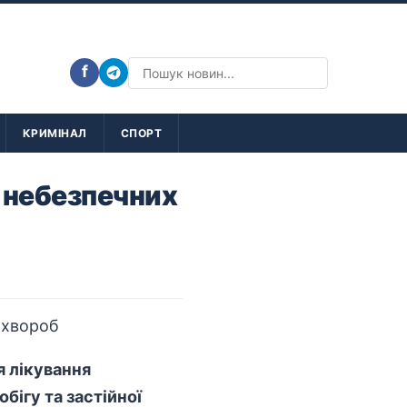
f
КРИМІНАЛ
СПОРТ
д небезпечних
ля лікування
бігу та застійної