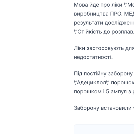
Мова йде про ліки \”Мо
виробництва ПРО. МЕД.
результати дослідження
\”Стійкість до розплав
Ліки застосовують для
недостатності.
Під постійну заборону
\”Адециклол\” порошок 
порошком і 5 ампул з 
Заборону встановили 