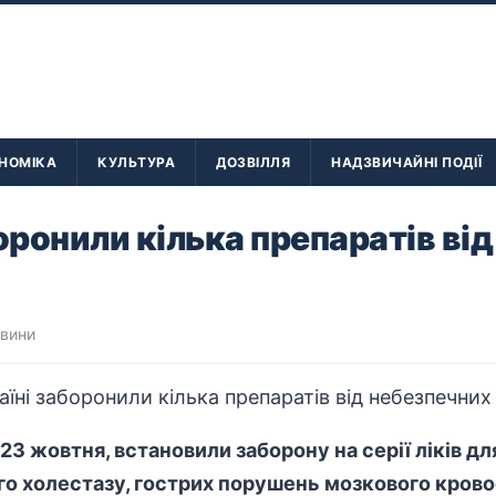
НОМІКА
КУЛЬТУРА
ДОЗВІЛЛЯ
НАДЗВИЧАЙНІ ПОДІЇ
боронили кілька препаратів ві
овини
, 23 жовтня, встановили заборону на серії ліків д
о холестазу, гострих порушень мозкового кровоо