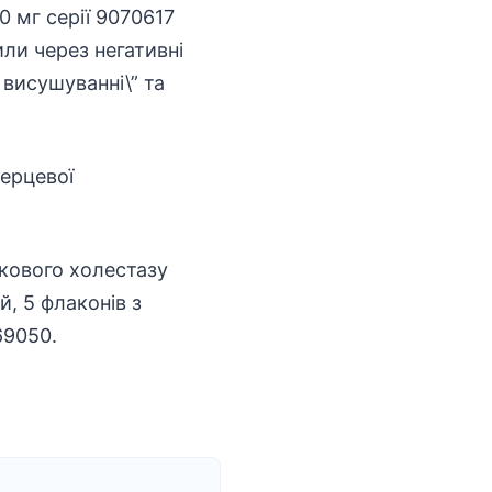
0 мг серії 9070617
или через негативні
 висушуванні\” та
серцевої
нкового холестазу
й, 5 флаконів з
69050.