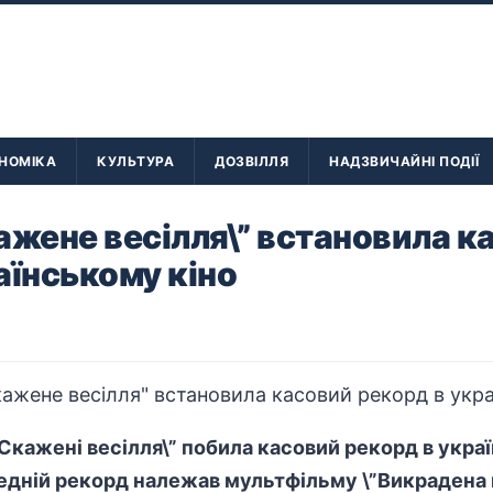
НОМІКА
КУЛЬТУРА
ДОЗВІЛЛЯ
НАДЗВИЧАЙНІ ПОДІЇ
ажене весілля\” встановила к
аїнському кіно
Скажені весілля\” побила касовий рекорд в украї
едній рекорд належав мультфільму \”Викрадена 