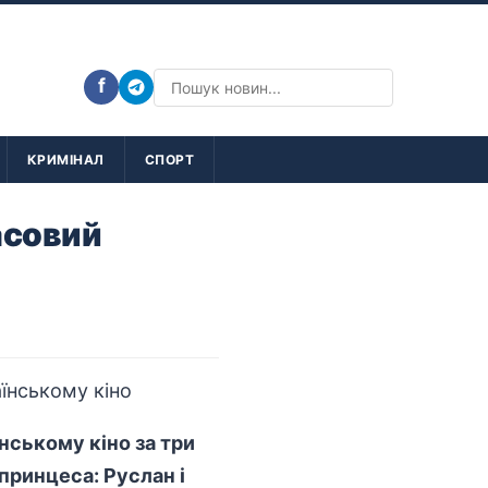
f
КРИМІНАЛ
СПОРТ
асовий
нському кіно за три
принцеса: Руслан і