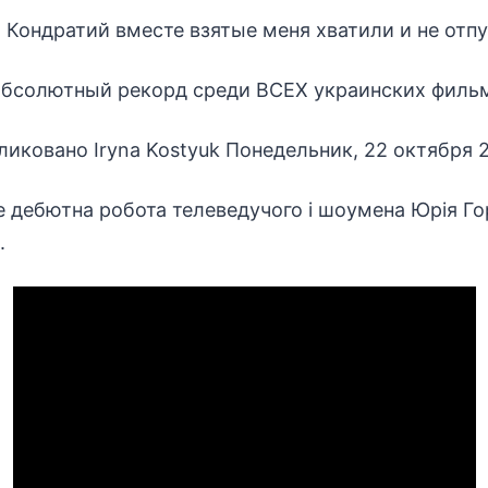
 Кондратий вместе взятые меня хватили и не отп
абсолютный рекорд среди ВСЕХ украинских филь
ликовано
Iryna Kostyuk
Понедельник, 22 октября 2
 це дебютна робота телеведучого і шоумена Юрія Г
.