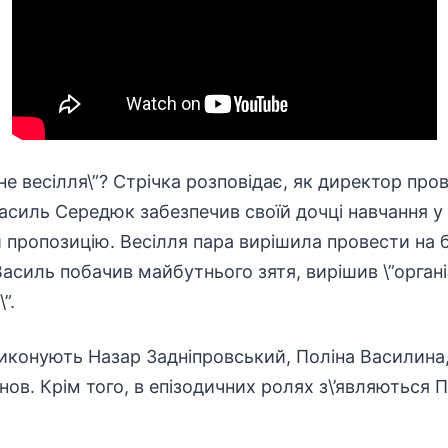
е весілля\”? Стрічка розповідає, як директор пров
силь Середюк забезпечив своїй дочці навчання у 
й пропозицію. Весілля пара вирішила провести на б
Василь побачив майбутнього зятя, вирішив \”органі
”.
 виконують Назар Задніпровський, Поліна Василин
ов. Крім того, в епізодичних ролях з\’являються П