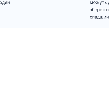
людей
можуть 
збережен
спадщин