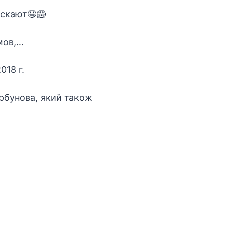
ускают🤤😱
мов,…
018 г.
орбунова, який також