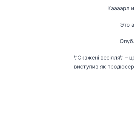
Каааарл и
Это 
Опуб
\”Скажені весілля\” –
виступив як продюсер