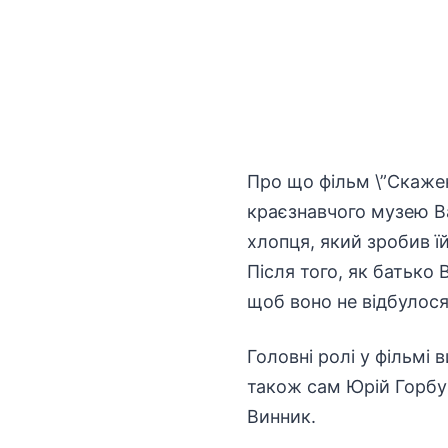
Про що фільм \”Скажен
краєзнавчого музею Ва
хлопця, який зробив ї
Після того, як батько 
щоб воно не відбулося\
Головні ролі у фільмі
також сам Юрій Горбун
Винник.