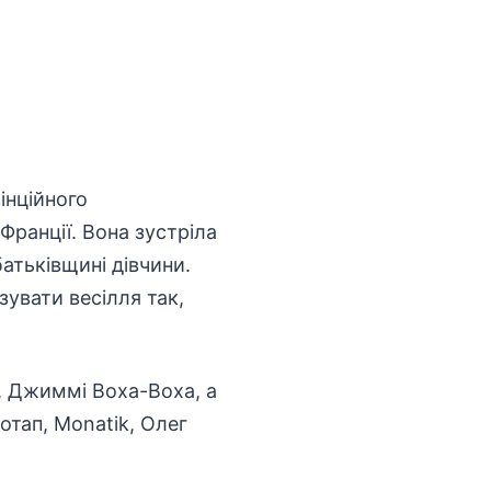
інційного
Франції. Вона зустріла
атьківщині дівчини.
зувати весілля так,
а, Джиммі Воха-Воха, а
отап, Monatik, Олег