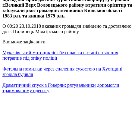
г.Великий Верх Воловецького району втратили орієнтир та
заблукали двоє громадян: мешканка Київської області
1983 р.н. та киянка 1979 р.н..
О 00:20 23.10.2018 вказаних громадян знайдено та доставлено
до с. Пилипець Міжгірського району.
Вас може зацікавити
Мукачівський мотоцикліст без прав та в стані сп’яніння
потрапив під опіку поліції
Фатальна помилка: через спалення сухостою на Хустщині
згоріла будівля
Драматичний спуск з Говерли: рятувальники допомогли
травмованому одеситу