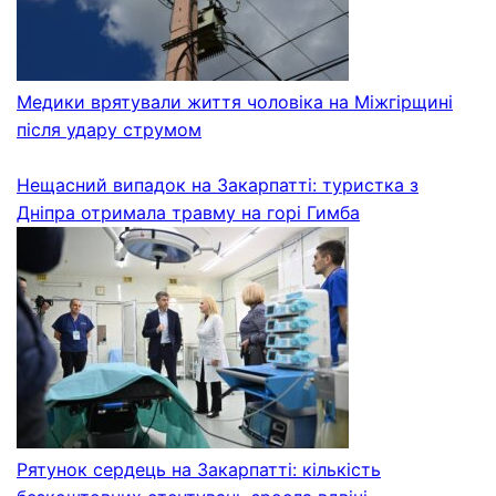
Медики врятували життя чоловіка на Міжгірщині
після удару струмом
Нещасний випадок на Закарпатті: туристка з
Дніпра отримала травму на горі Гимба
Рятунок сердець на Закарпатті: кількість