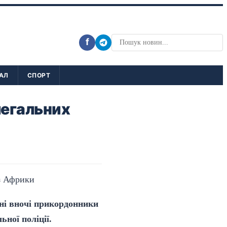
f
АЛ
СПОРТ
легальних
ні вночі прикордонники
ної поліції.