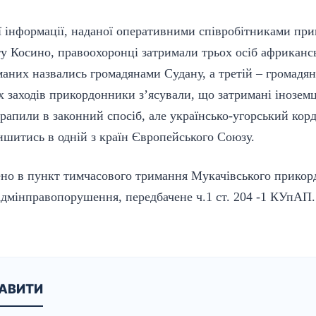
ї інформації, наданої оперативними співробітниками при
у Косино, правоохоронці затримали трьох осіб африкансь
маних назвались громадянами Судану, а третій – громадя
 заходів прикордонники з’ясували, що затримані іноземці,
рапили в законний спосіб, але українсько-угорський ко
ишитись в одній з країн Європейського Союзу.
ено в пункт тимчасового тримання Мукачівського прикор
адмінправопорушення, передбачене ч.1 ст. 204 -1 КУпАП.
КАВИТИ