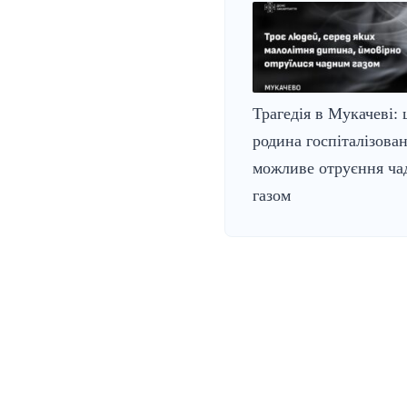
Трагедія в Мукачеві: 
родина госпіталізован
можливе отруєння ч
газом