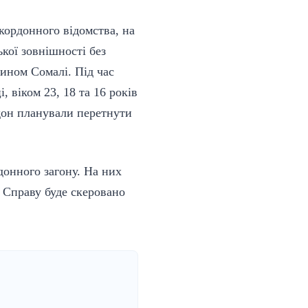
кордонного відомства, на
кої зовнішності без
нином Сомалі. Під час
 віком 23, 18 та 16 років
рдон планували перетнути
донного загону. На них
 Справу буде скеровано