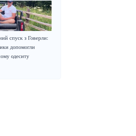
ий спуск з Говерли:
ники допомогли
ому одеситу