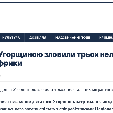
КУЛЬТУРА
ДОЗВІЛЛЯ
НАДЗВИЧАЙНІ ПОДІЇ
КРИМІН
 Угорщиною зловили трьох не
Африки
о
лися незаконно дістатися Угорщини, затримали сьогод
ачівського загону спільно з співробітниками Національ