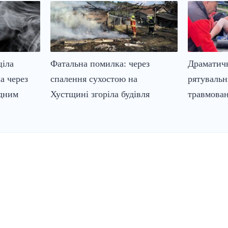
ціла
Фатальна помилка: через
Драматичн
а через
спалення сухостою на
рятуваль
адним
Хустщині згоріла будівля
травмован