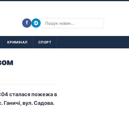
f
КРИМІНАЛ
СПОРТ
зом
1:04 сталася пожежа в
 Ганичі, вул. Садова.