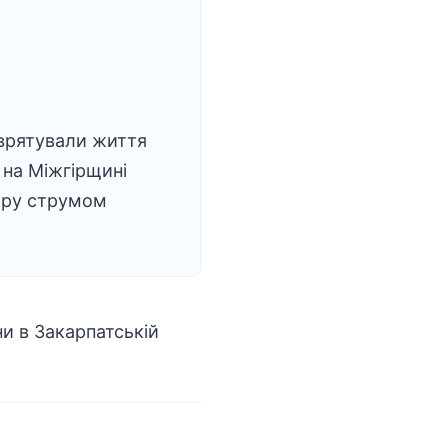
врятували життя
 на Міжгірщині
ару струмом
и в Закарпатській