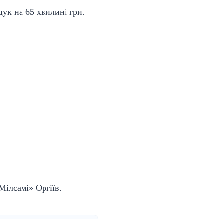
ук на 65 хвилині гри.
ілсамі» Оргіїв.