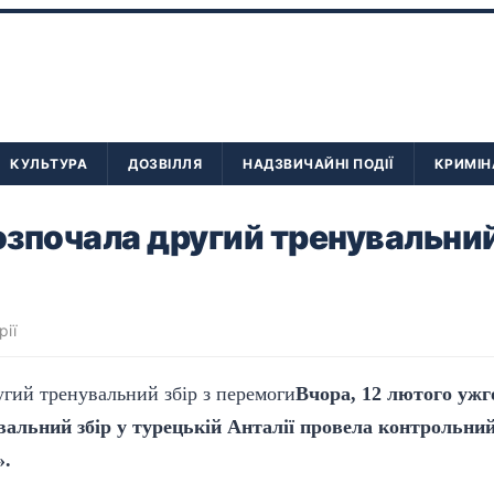
КУЛЬТУРА
ДОЗВІЛЛЯ
НАДЗВИЧАЙНІ ПОДІЇ
КРИМІН
розпочала другий тренувальний
рії
Вчора, 12 лютого ужг
вальний збір у турецькій Анталії провела контрольни
».