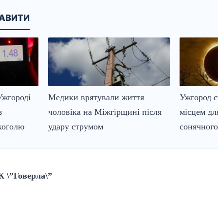
КАВИТИ
Ужгороді
Медики врятували життя
Ужгород 
з
чоловіка на Міжгірщині після
місцем дл
коголю
удару струмом
сонячного
К \”Говерла\”