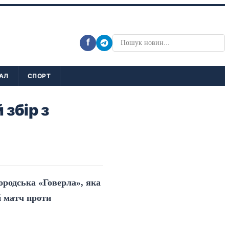
f
АЛ
СПОРТ
 збір з
ородська «Говерла», яка
й матч проти