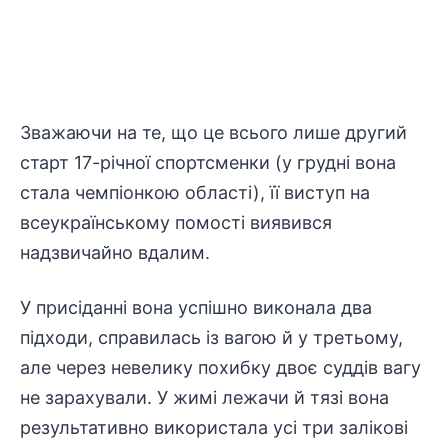
Зважаючи на те, що це всього лише другий
старт 17-річної спортсменки (у грудні вона
стала чемпіонкою області), її виступ на
всеукраїнському помості виявився
надзвичайно вдалим.
У присіданні вона успішно виконала два
підходи, справилась із вагою й у третьому,
але через невелику похибку двоє суддів вагу
не зарахували. У жимі лежачи й тязі вона
результативно використала усі три залікові