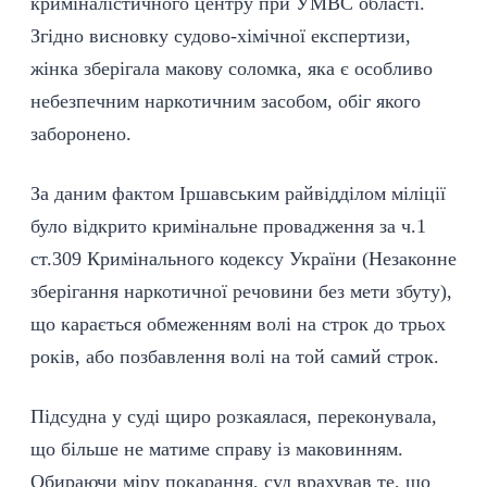
криміналістичного центру при УМВС області.
Згідно висновку судово-хімічної експертизи,
жінка зберігала макову соломка, яка є особливо
небезпечним наркотичним засобом, обіг якого
заборонено.
За даним фактом Іршавським райвідділом міліції
було відкрито кримінальне провадження за ч.1
ст.309 Кримінального кодексу України (Незаконне
зберігання наркотичної речовини без мети збуту),
що карається обмеженням волі на строк до трьох
років, або позбавлення волі на той самий строк.
Підсудна у суді щиро розкаялася, переконувала,
що більше не матиме справу із маковинням.
Обираючи міру покарання, суд врахував те, що