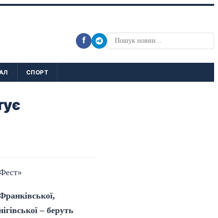
f
АЛ
СПОРТ
тує
-Франківської,
ігівської – беруть