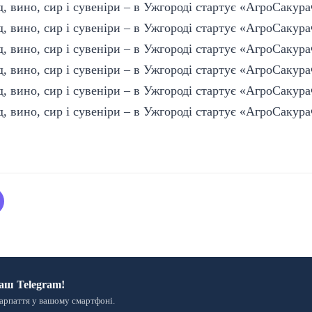
аш Telegram!
арпаття у вашому смартфоні.