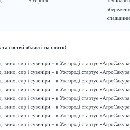
д
5 серпня
технологі
збереженн
спадщини
та гостей області на свято!