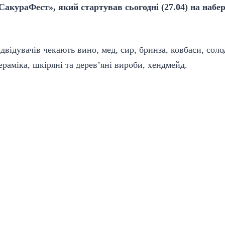
акураФест», який стартував сьогодні (27.04) на набе
двідувачів чекають вино, мед, сир, бринза, ковбаси, соло
ераміка, шкіряні та дерев’яні вироби, хендмейд.