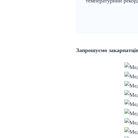
температурний рекор
Запрошуємо закарпатців 