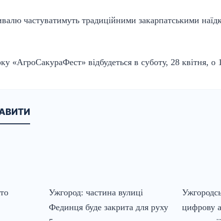
тивалю частуватимуть традиційними закарпатськими наїд
ку «АгроСакураФест» відбудеться в суботу, 28 квітня, о 1
КАВИТИ
сто
Ужгород: частина вулиці
Ужгородсь
Фединця буде закрита для руху
цифрову а