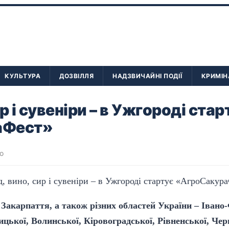
КУЛЬТУРА
ДОЗВІЛЛЯ
НАДЗВИЧАЙНІ ПОДІЇ
КРИМІН
р і сувеніри – в Ужгороді стар
аФест»
о
 Закарпаття, а також різних областей України – Івано
цької, Волинської, Кіровоградської, Рівненської, Черн