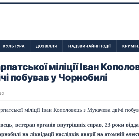
КУЛЬТУРА
ДОЗВІЛЛЯ
НАДЗВИЧАЙНІ ПОДІЇ
КРИМІН
рпатської міліції Іван Кополо
чі побував у Чорнобилі
во
ець, ветеран органів внутрішніх справ, 23 роки віддав 
рнобилі на ліквідації наслідків аварії на атомній елек