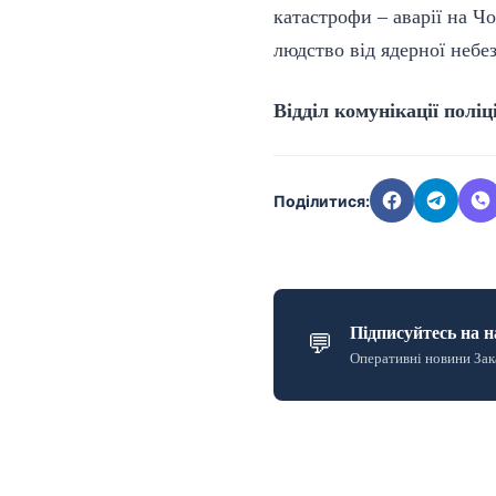
катастрофи – аварії на Ч
людство від ядерної небе
Відділ комунікації поліц
Поділитися:
Підписуйтесь на н
💬
Оперативні новини Зак