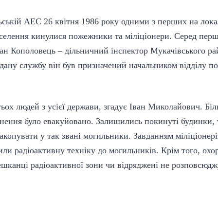
ьській АЕС 26 квітня 1986 року одними з перших на лока
населення кинулися пожежники та міліціонери. Серед пер
ван Кополовець – дільничний інспектор Мукачівського рай
ддану службу він був призначений начальником відділу по
тьох людей з усієї держави, згадує Іван Миколайович. Бі
нення було евакуйовано. Залишились покинуті будинки, 
закопувати у так звані могильники. Завданням міліціонері
или радіоактивну техніку до могильників. Крім того, ох
ешканці радіоактивної зони чи відряджені не розповсюдж