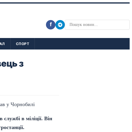
f
АЛ
СПОРТ
вець з
службі в міліції. Він
тростанції.