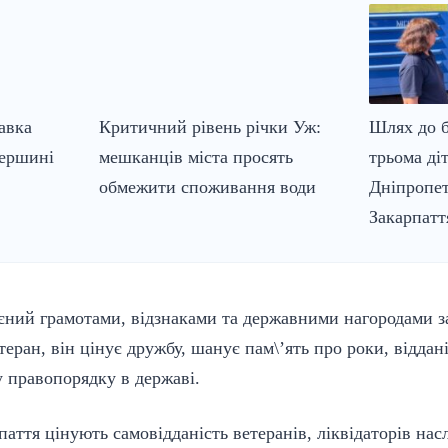
авка
Критичний рівень річки Уж:
Шлях до б
вершині
мешканців міста просять
трьома ді
обмежити споживання води
Дніпропе
Закарпатт
єний грамотами, відзнаками та державними нагородами з
теран, він цінує дружбу, шанує пам\’ять про роки, віддан
 правопорядку в державі.
паття цінують самовідданість ветеранів, ліквідаторів нас