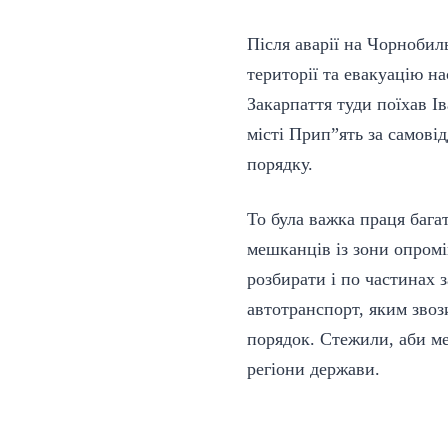
Після аварії на Чорнобил
території та евакуацію 
Закарпаття туди поїхав І
місті Прип”ять за самові
порядку.
То була важка праця бага
мешканців із зони опромі
розбирати і по частинах 
автотранспорт, яким звоз
порядок. Стежили, аби м
регіони держави.