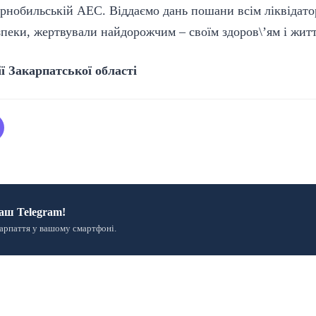
орнобильській АЕС. Віддаємо дань пошани всім ліквідато
зпеки, жертвували найдорожчим – своїм здоров\’ям і жит
ії Закарпатської області
аш Telegram!
арпаття у вашому смартфоні.