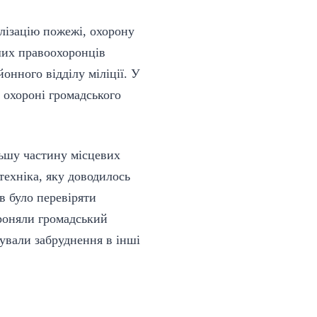
лізацію пожежі, охорону
ших правоохоронців
онного відділу міліції. У
 охороні громадського
льшу частину місцевих
техніка, яку доводилось
в було перевіряти
ороняли громадський
ували забруднення в інші