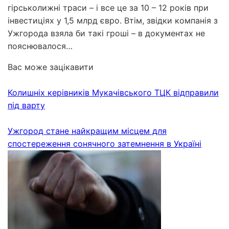
гірськолижні траси – і все це за 10 – 12 років при
інвестиціях у 1,5 млрд євро. Втім, звідки компанія з
Ужгорода взяла би такі гроші – в документах не
пояснювалося…
Вас може зацікавити
Колишніх керівників Мукачівського ТЦК відправили
під варту
Ужгород стане найкращим місцем для
спостереження сонячного затемнення в Україні