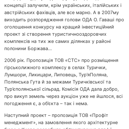
концепції залучили, крім українських, італійських і
австрійських фахівців, але все марно. А в 2007­му
виходить розпорядження голови ОДА О. Гаваші про
оголошення конкурсу на кращий інвестиційний
проект зі створення туристично­оздоровчих
комплексів на тих же самих ділянках у районі
полонини Боржава…
2006 рік. Пропозиція ТОВ «СТС» про розміщення
гірськолижного комплексу в селах Турички,
Лумшори, Ликицари, Липовець, Тур’я­Поляна,
Полянська Гута й за межами Туричківської та
Тур’єполянської сільрад. Комісія ОДА дала добро,
про викуп земель через аукціон уже не йшлося, всі
погодження є, а об’єкта – так і нема.
Наступний проект – пропозиція ТОВ «Профіт
менеджмент», на замовлення якого архітектурне