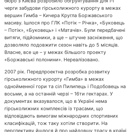
бюро з Києва розробило обґрунтування для І-ї
черги забудови гірськолижного курорту в межах
вершин Гимба – Кичера Кругла Боржавського
масиву. Ішлося про ГЛК «Потік – Річка», «Буковець
– Потік», «Буковець» і «Матачів». Були передбачені
витяги, підйомники, а ще – штучне засніження, що
дозволяло подовжити сезон навіть до 5 місяців.
Власне, все це – у межах більшого проекту
«Боржавські полонини». Нереалізовано.
2007 рік. Передпроектна розробка розвитку
гірськолижного курорту «Гимба» в межах
однойменної гори та сіл Пилипець і Подобовець на
восьми, а на останній черзі – 16­ти гектарах. У
документах вказувалося, що в Україні нема
гірськолижних комплексів із трасами, що
відповідають вимогам міжнародних спортивних
класифікацій, тож таку хотіли створити. На
перспективу йшлося й про найдовшу трасу в країні