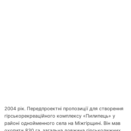
2004 рік. Передпроектні пропозиції для створення
гірсько­рекреаційного комплексу «Пилипець» у
районі однойменного села на Міжгірщині. Він мав
охопити 830 га, загальна довжина гірськолижних