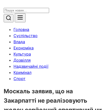
Головна
Суспільство
Влада
Економіка
Культура
Дозвілля
Надзвичайні події
Кримінал
Спорт
Москаль заявив, що на
Закарпатті не реалізовують
жоден серйозний спортивний чи