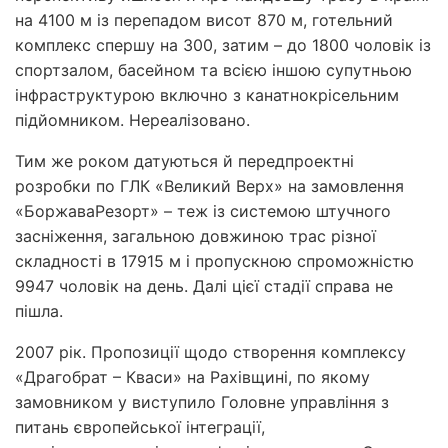
на 4100 м із перепадом висот 870 м, готельний
комплекс спершу на 300, затим – до 1800 чоловік із
спортзалом, басейном та всією іншою супутньою
інфраструктурою включно з канатно­крісельним
підйомником. Нереалізовано.
Тим же роком датуються й передпроектні
розробки по ГЛК «Великий Верх» на замовлення
«Боржава­Резорт» – теж із системою штучного
засніження, загальною довжиною трас різної
складності в 17915 м і пропускною спроможністю
9947 чоловік на день. Далі цієї стадії справа не
пішла.
2007 рік. Пропозиції щодо створення комплексу
«Драгобрат – Кваси» на Рахівщині, по якому
замовником у виступило Головне управління з
питань європейської інтеграції,