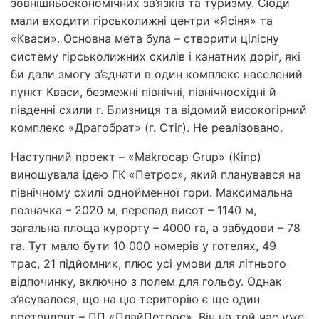
зовнішньоекономічних зв’язків та туризму. Сюди
мали входити гірськолижні центри «Ясіня» та
«Кваси». Основна мета була – створити цілісну
систему гірськолижних схилів і канатних доріг, які
би дали змогу з’єднати в один комплекс населений
пункт Кваси, безмежні північні, північно­східні й
південні схили г. Близниця та відомий високогірний
комплекс «Драгобрат» (г. Стіг). Не реалізовано.
Наступний проект – «Makrocap Grup» (Кіпр)
виношувала ідею ГК «Петрос», який планувався на
північному схилі однойменної гори. Максимальна
позначка – 2020 м, перепад висот – 1140 м,
загальна площа курорту – 4000 га, а забудови – 78
га. Тут мало бути 10 000 номерів у готелях, 49
трас, 21 підйомник, плюс усі умови для літнього
відпочинку, включно з полем для гольфу. Однак
з’ясувалося, що на цю територію є ще один
претендент – ПП «Плай­Петрос». Він на той час уже