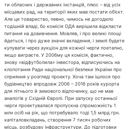
ти обласних і державних інстанцій, плюс – від усіх
місцевих рад, на території яких мав постати об’єкт.
Але це товариство, певно, чимось не догодило
тодішній владі, бо комісія ОДА вирішила відкласти
питання на довивчення. Мовляв, і про великі площі
йдеться, і про дуже значні вкладення, і землі будете
купувати через аукціон для кожної черги поетапно,
якщо виграєте. У 2006­му ця комісія, фактично,
знову «відфутболила» інвестора, відписуючись на
клопотання Ради національної безпеки України про
сприяння у розгляді проекту. Хоча там ішлося про
будівництво впродовж 2006 – 2016 років курорта
для літнього й зимового відпочинку, що не мав
аналогів у Східній Європі. При запуску останньої
черги проектувалася пропускна спроможність 1
млн осіб на рік, що потребувало тоді 1,5 млрд грн.
капіталовкладень, створення 7 тисяч робочих
місць, розбудову інфраструктури. До підготовки