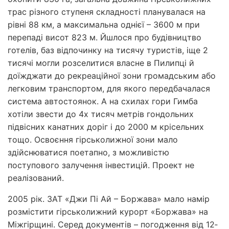
трас різного ступеня складності планувалася на
рівні 88 км, а максимальна однієї – 3600 м при
перепаді висот 823 м. Йшлося про будівництво
готелів, баз відпочинку на тисячу туристів, іще 2
тисячі могли розселитися власне в Пилипці й
доїжджати до рекреаційної зони громадським або
легковим транспортом, для якого передбачалася
система автостоянок. А на схилах гори Гимба
хотіли звести до 4­х ти­сяч метрів гондольних
підвісних канатних доріг і до 2000 м крісельних
тощо. Освоєння гірськолижної зони мало
здійснюватися поетапно, з можливістю
поступового залучення інвестицій. Проект не
реалізований.
2005 рік. ЗАТ «Джи Пі Ай – Боржава» мало намір
розмістити гірськолижний курорт «Боржава» на
Міжгірщині. Серед документів – погодження від 12­