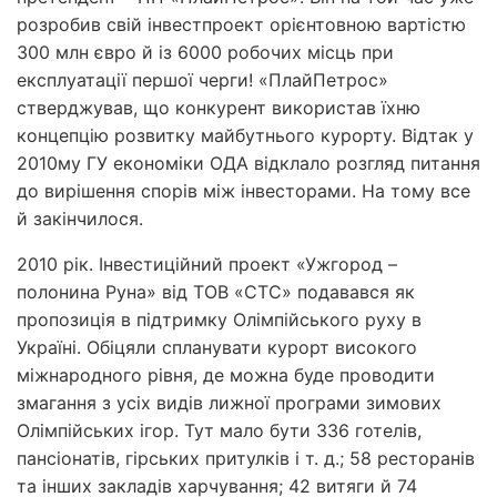
розробив свій інвестпроект орієнтовною вартістю
300 млн євро й із 6000 робочих місць при
експлуатації першої черги! «Плай­Петрос»
стверджував, що конкурент використав їхню
концепцію розвитку майбутнього курорту. Відтак у
2010­му ГУ економіки ОДА відклало розгляд питання
до вирішення спорів між інвесторами. На тому все
й закінчилося.
2010 рік. Інвестиційний проект «Ужгород –
полонина Руна» від ТОВ «СТС» подавався як
пропозиція в підтримку Олімпійського руху в
Україні. Обіцяли спланувати курорт високого
міжнародного рівня, де можна буде проводити
змагання з усіх видів лижної програми зимових
Олімпійських ігор. Тут мало бути 336 готелів,
пансіонатів, гірських притулків і т. д.; 58 ресторанів
та інших закладів харчування; 42 витяги й 74