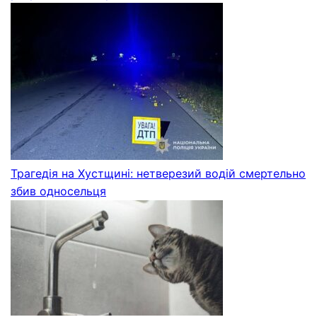
Трагедія на Хустщині: нетверезий водій смертельно
збив односельця