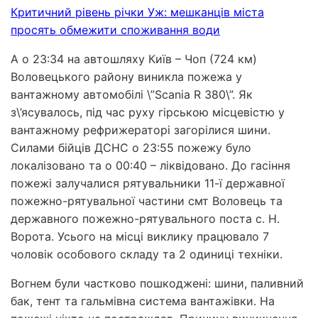
Критичний рівень річки Уж: мешканців міста
просять обмежити споживання води
А о 23:34 на автошляху Київ – Чоп (724 км)
Воловецького району виникла пожежа у
вантажному автомобілі \”Scania R 380\”. Як
з\’ясувалось, під час руху гірською місцевістю у
вантажному рефрижераторі загорілися шини.
Силами бійців ДСНС о 23:55 пожежу було
локалізовано та о 00:40 – ліквідовано. До гасіння
пожежі залучалися рятувальники 11-ї державної
пожежно-рятувальної частини смт Воловець та
державного пожежно-рятувального поста с. Н.
Ворота. Усього на місці виклику працювало 7
чоловік особового складу та 2 одиниці техніки.
Вогнем були частково пошкоджені: шини, паливний
бак, тент та гальмівна система вантажівки. На