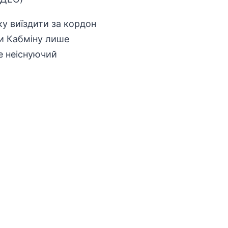
іку
виїздити за кордон
ти Кабміну лише
ще неіснуючий