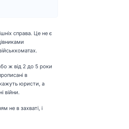
шніх справа. Це не є
цівниками
 військкоматах.
бо ж від 2 до 5 роки
прописані в
 кажуть юристи, а
і війни.
м не в захваті, і