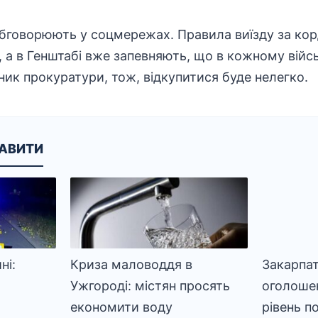
бговорюють у соцмережах. Правила виїзду за кор
 а в Генштабі вже запевняють, що в кожному війс
ик прокуратури, тож, відкупитися буде нелегко.
КАВИТИ
ні:
Криза маловоддя в
Закарпат
Ужгороді: містян просять
оголоше
економити воду
рівень п