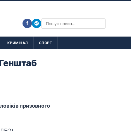
f
КРИМІНАЛ
СПОРТ
- Генштаб
оловіків призовного