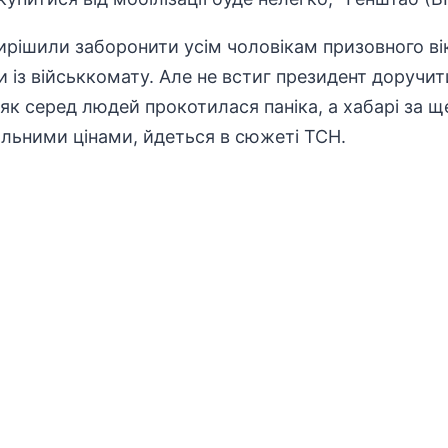
вирішили заборонити усім чоловікам призовного в
и із військкомату
. Але не встиг президент доручи
 як серед людей прокотилася паніка, а хабарі за 
льними цінами, йдеться в сюжеті
ТСН
.