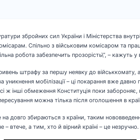
ратури збройних сил України і Міністерства внутрі
омісарам. Спільно з військовим комісаром та пра
ільна робота забезпечить прозорість\”, – кажуть у
гривень штрафу за першу неявку до військкомату, а
а уникнення мобілізації – ці покарання вже давно 
Всі ж інші обмеження Конституція поки забороняє,
ресування можна тілька після оголошення в країн
не на довго збираються з країни, таким нововведення
 – втече, а тим, хто й вірний країні – це незручно.