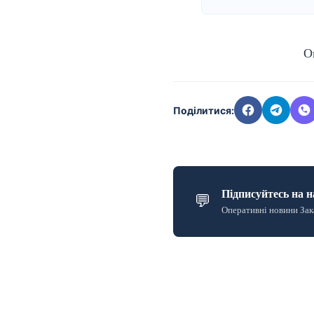
О
Поділитися:
Підписуйтесь на н
💬
Оперативні новини Зак