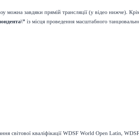
у можна завдяки прямій трансляції (у відео нижче). Крім 
пондента\”
із місця проведення масштабного танцювально
гання світової кваліфікації WDSF World Open Latin, WDSF 