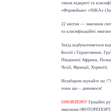
також відкриті та класиф
«Формейшн» «NIKA» (Зак
22 квітня — змагання сві
та класифікаційні змаган
Захід відбуватиметься вод
Боснії і Герцеговини, Груз
Південної Африки, Польщ
Чехії, Франції, Хорватії.
Незабаром шукайте на \”
поки що – дивимося!
ОНОВЛЕНО!
Граційні ру
змагання (ФОТОРЕПОР