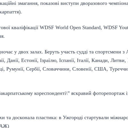
ікаційні змагання, показові виступи дворазового чемпіон
арпаття).
тової кваліфікації WDSF World Open Standard, WDSF Yout
ня.
ночас у двох залах. Беруть участь судді та спортсмени з Ав
ії, Данії, Естонії, Ізраїлю, Іспанії, Італії, Канади, Литв
і, Румунії, Сербії, Словаччини, Словенії, США, Туречч
Закарпатському кореспонденті\” яскравий фоторепортаж і
хи та досконала пластика: в Ужгороді стартували міжнар
ТАЖ)