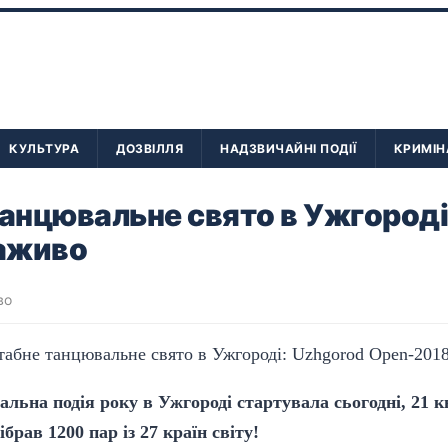
КУЛЬТУРА
ДОЗВІЛЛЯ
НАДЗВИЧАЙНІ ПОДІЇ
КРИМІН
анцювальне свято в Ужгороді
аживо
во
ьна подія року в Ужгороді стартувала сьогодні, 21 к
брав 1200 пар із 27 країн світу!