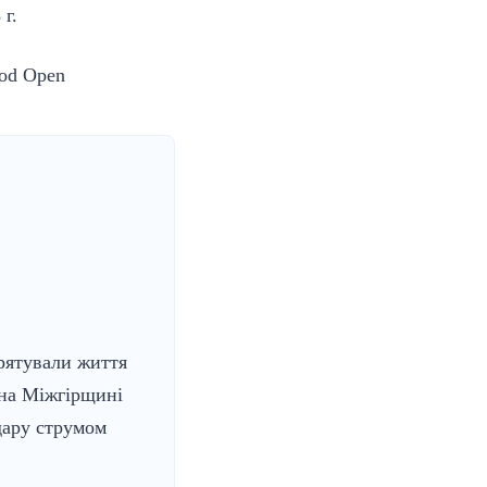
г.
rod Open
рятували життя
 на Міжгірщині
дару струмом