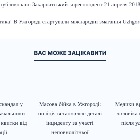
публиковано
Закарпатський кореспондент
21 апреля 2018 
ика! В Ужгороді стартували міжнародні змагання Uzhgo
ВАС МОЖЕ ЗАЦІКАВИТИ
скандал у
Масова бійка в Ужгороді:
Медики в
начальники
поліція встановлює деталі
чоловіка
квитки від
інциденту за участі
після у
ації
неповнолітньої