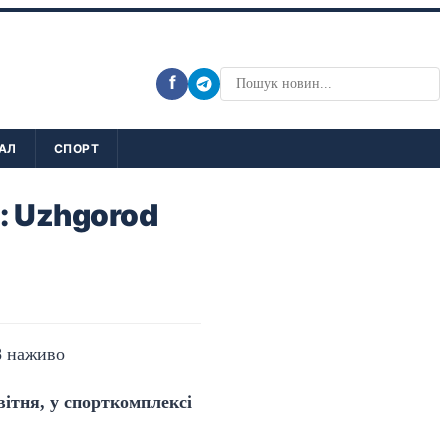
f
АЛ
СПОРТ
: Uzhgorod
вітня, у спорткомплексі