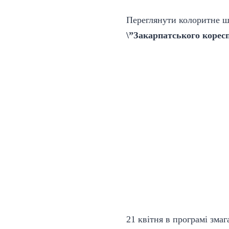
Переглянути колоритне шо
\”Закарпатського корес
21 квітня в програмі зма