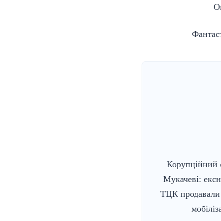
О
Фантаст
Корупційний 
Мукачеві: екс
ТЦК продавали 
мобіліз