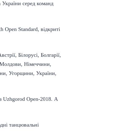
а України серед команд
h Open Standard, відкриті
стрії, Білорусі, Болгарії,
и, Молдови, Німеччини,
ини, Угорщини, України,
з Uzhgorod Open-2018. А
одні танцювальні