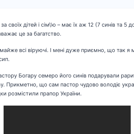
а своїх дітей і сім\’ю – має їх аж 12 (7 синів та 5 д
вважає це за багатство.
і майже всі віруючі. І мені дуже приємно, що так 
сип.
стору Богару семеро його синів подарували рарит
ay
. Прикметно, що сам пастор чудово володіє укр
ки розмістили прапор України.