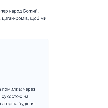
тепер народ Божий,
с, циган-ромів, щоб ми
 помилка: через
 сухостою на
 згоріла будівля