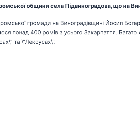
 ромської общини села Підвиноградова, що на Ви
ромської громади на Виноградівщині Йосип Богар
лося понад 400 ромів з усього Закарпаття. Багато 
ах\” та \”Лексусах\”.