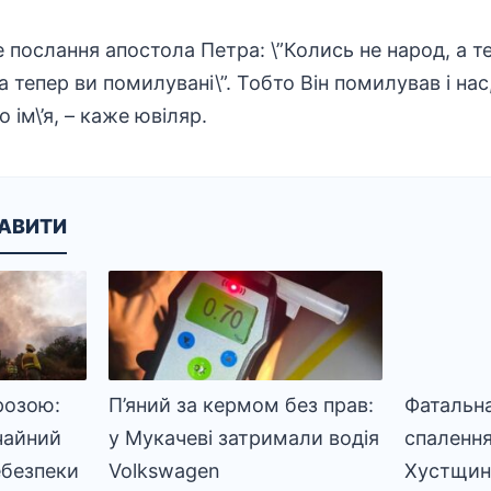
е послання апостола Петра: \”Колись не народ, а 
а тепер ви помилувані\”. Тобто Він помилував і на
ім\’я, – каже ювіляр.
КАВИТИ
розою:
П’яний за кермом без прав:
Фатальна
чайний
у Мукачеві затримали водія
спалення
ебезпеки
Volkswagen
Хустщині