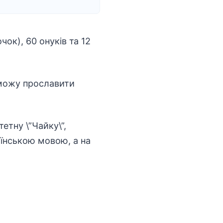
очок), 60 онуків та 12
я можу прославити
етну \”Чайку\”,
аїнською мовою, а на