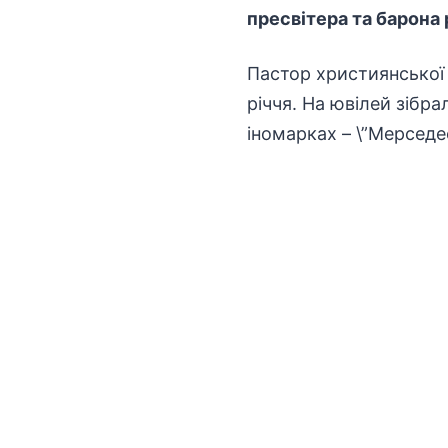
пресвітера та барона
Пастор християнської 
річчя. На ювілей зібра
іномарках – \”Мерседес