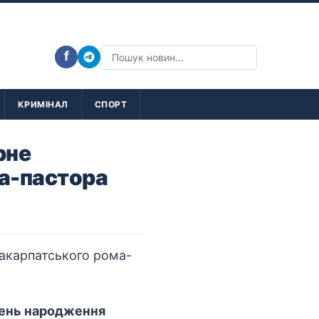
f
КРИМІНАЛ
СПОРТ
рне
ма-пастора
 день народження