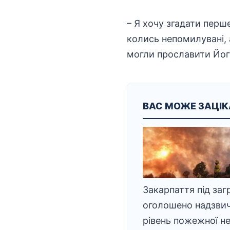
– Я хочу згадати перш
колись непомилувані, 
могли прославити Його 
ВАС МОЖЕ ЗАЦІ
Закарпаття під заг
оголошено надзви
рівень пожежної н