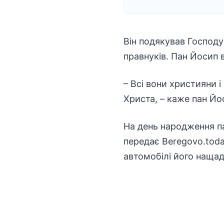
Він подякував Господу з
правнуків. Пан Йосип 
– Всі вони християни 
Христа, – каже пан Йо
На день народження па
передає
Вeregovo.tod
автомобілі його нащад