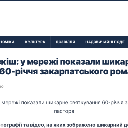
НОМІКА
КУЛЬТУРА
ДОЗВІЛЛЯ
НАДЗВИЧАЙНІ ПОДІЇ
кіш: у мережі показали шика
60-річчя закарпатського ро
во
отографії та відео, на яких зображено шикарний