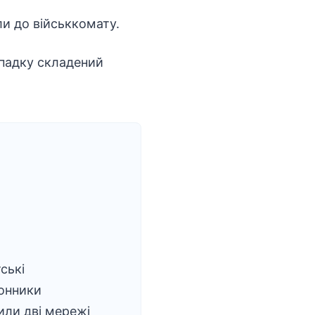
ли до військкомату.
ипадку складений
ські
онники
ли дві мережі