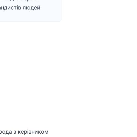
андистів людей
орода з керівником