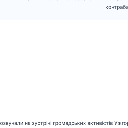
контраб
розвучали на зустрічі громадських активістів Ужг