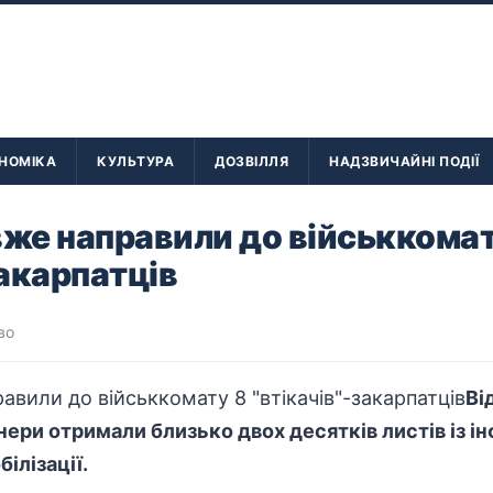
НОМІКА
КУЛЬТУРА
ДОЗВІЛЛЯ
НАДЗВИЧАЙНІ ПОДІЇ
вже направили до військкомат
закарпатців
во
Ві
нери отримали близько двох десятків листів із і
ілізації.