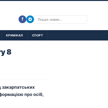
f
КРИМІНАЛ
СПОРТ
у 8
д закарпатських
нформацією про осіб,