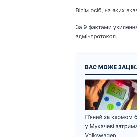
Вісім осіб, на яких вк
За 9 фактами ухиленн
адмінпротокол.
ВАС МОЖЕ ЗАЦІ
П’яний за кермом б
у Мукачеві затрим
Volkswagen