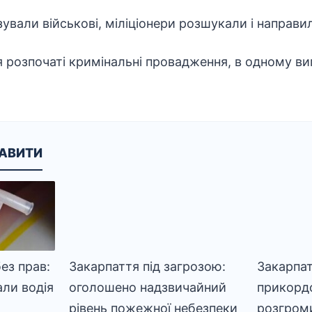
азували військові, міліціонери розшукали і направи
я розпочаті кримінальні провадження, в одному в
КАВИТИ
ез прав:
Закарпаття під загрозою:
Закарпат
али водія
оголошено надзвичайний
прикорд
рівень пожежної небезпеки
розгроми