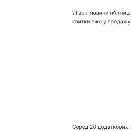
\”Гарні новини п\’ятниц
квитки вже у продажу\
Серед 20 додаткових п