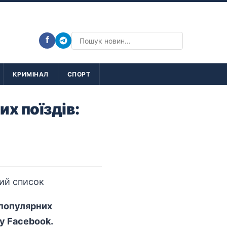
f
КРИМІНАЛ
СПОРТ
х поїздів:
 популярних
 у Facebook.