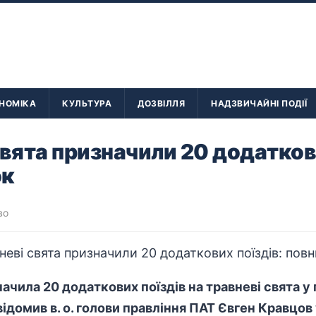
НОМІКА
КУЛЬТУРА
ДОЗВІЛЛЯ
НАДЗВИЧАЙНІ ПОДІЇ
свята призначили 20 додаткови
ок
во
начила 20 додаткових поїздів на травневі свята у
ідомив в. о. голови правління ПАТ Євген Кравцов