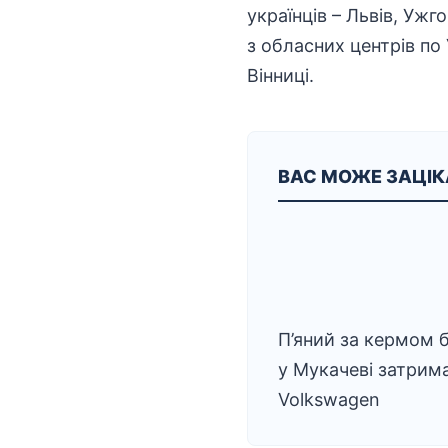
українців – Львів, Ужг
з обласних центрів по 
Вінниці.
ВАС МОЖЕ ЗАЦІ
П’яний за кермом б
у Мукачеві затрим
Volkswagen