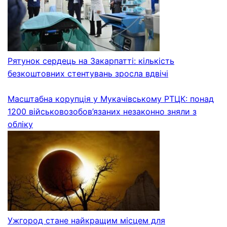
Рятунок сердець на Закарпатті: кількість
безкоштовних стентувань зросла вдвічі
Масштабна корупція у Мукачівському РТЦК: понад
1200 військовозобов’язаних незаконно зняли з
обліку
Ужгород стане найкращим місцем для