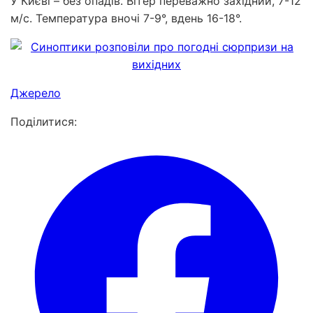
У Києві – без опадів. Вітер переважно західний, 7-12
м/с. Температура вночі 7-9°, вдень 16-18°.
Джерело
Поділитися: