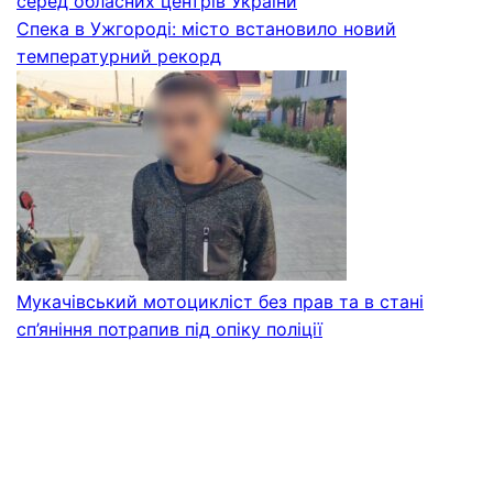
серед обласних центрів України
Спека в Ужгороді: місто встановило новий
температурний рекорд
Мукачівський мотоцикліст без прав та в стані
сп’яніння потрапив під опіку поліції