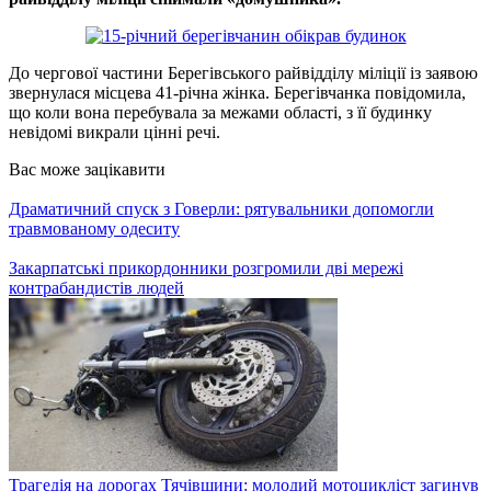
До чергової частини Берегівського райвідділу міліції із заявою
звернулася місцева 41-річна жінка. Берегівчанка повідомила,
що коли вона перебувала за межами області, з її будинку
невідомі викрали цінні речі.
Вас може зацікавити
Драматичний спуск з Говерли: рятувальники допомогли
травмованому одеситу
Закарпатські прикордонники розгромили дві мережі
контрабандистів людей
Трагедія на дорогах Тячівщини: молодий мотоцикліст загинув