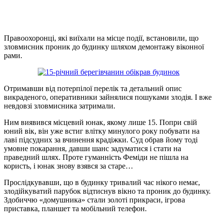
Правоохоронці, які виїхали на місце події, встановили, що
зловмисник проник до будинку шляхом демонтажу віконної
рами.
Отримавши від потерпілої перелік та детальний опис
викраденого, оперативники зайнялися пошуками злодія. І вже
невдовзі зловмисника затримали.
Ним виявився місцевий юнак, якому лише 15. Попри свій
юний вік, він уже встиг влітку минулого року побувати на
лаві підсудних за вчинення крадіжки. Суд обрав йому тоді
умовне покарання, давши шанс задуматися і стати на
праведний шлях. Проте гуманність Феміди не пішла на
користь, і юнак знову взявся за старе…
Прослідкувавши, що в будинку тривалий час нікого немає,
злодійкуватий парубок відтиснув вікно та проник до будинку.
Здобиччю «домушника» стали золоті прикраси, ігрова
приставка, планшет та мобільний телефон.